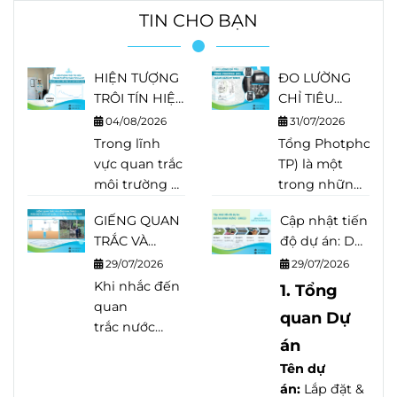
TIN CHO BẠN
HIỆN TƯỢNG
ĐO LƯỜNG
TRÔI TÍN HIỆU
CHỈ TIÊU
TRONG THIẾT
TỔNG
04/08/2026
31/07/2026
BỊ PHÂN TÍCH
PHOTPHO
Trong lĩnh
Tổng Photpho (Tot
LÀ GÌ?
(TP) BẰNG
vực quan trắc
TP) là một
NGUYÊN
HACH EZ
môi trường và
trong những
NHÂN, DẤU
SERIES
phân tích
chỉ tiêu quan
HIỆU VÀ
GIẾNG QUAN
Cập nhật tiến
nước, độ
trọng trong
CÁCH KHẮC
TRẮC VÀ
độ dự án: Dự
chính xác của
quan trắc
PHỤC
GIẾNG KHAI
án Minh
thiết bị quyết
29/07/2026
nước thải,
29/07/2026
THÁC? PHÂN
Hưng - Sikico
định trực tiếp
Khi nhắc đến
nước mặt và
1. Tổng
BIỆT ĐÚNG
đến chất
quan
nhiều quy
quan Dự
ĐỂ QUẢN LÝ
lượng dữ liệu.
trắc nước
trình xử lý
NƯỚC NGẦM
án
Tuy nhiên,
ngầm
, nhiều
nước. Khác
HIỆU QUẢ
sau một thời
người thường
với Orthophosphat
Tên dự
gian vận
nghĩ rằng chỉ
phản ánh
án:
Lắp đặt &