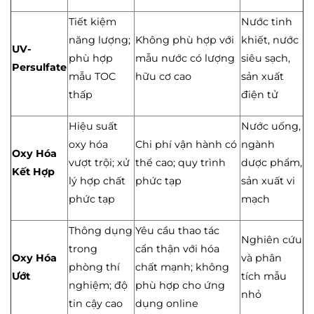
Tiết kiệm
Nước tinh
năng lượng;
Không phù hợp với
khiết, nước
UV-
phù hợp
mẫu nước có lượng
siêu sạch,
Persulfate
mẫu TOC
hữu cơ cao
sản xuất
thấp
điện tử
Hiệu suất
Nước uống,
oxy hóa
Chi phí vận hành có
ngành
Oxy Hóa
vượt trội; xử
thể cao; quy trình
dược phẩm,
Kết Hợp
lý hợp chất
phức tạp
sản xuất vi
phức tạp
mạch
Thông dụng
Yêu cầu thao tác
Nghiên cứu
trong
cẩn thận với hóa
Oxy Hóa
và phân
phòng thí
chất mạnh; không
Ướt
tích mẫu
nghiệm; độ
phù hợp cho ứng
nhỏ
tin cậy cao
dụng online