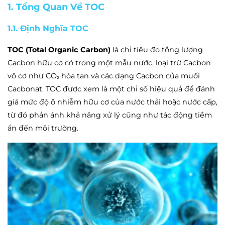
1. Tổng Quan Về TOC
1.1. Định Nghĩa TOC
TOC (Total Organic Carbon)
là chỉ tiêu đo tổng lượng
Cacbon hữu cơ có trong một mẫu nước, loại trừ Cacbon
vô cơ như CO₂ hòa tan và các dạng Cacbon của muối
Cacbonat. TOC được xem là một chỉ số hiệu quả để đánh
giá mức độ ô nhiễm hữu cơ của nước thải hoặc nước cấp,
từ đó phản ánh khả năng xử lý cũng như tác động tiềm
ẩn đến môi trường.