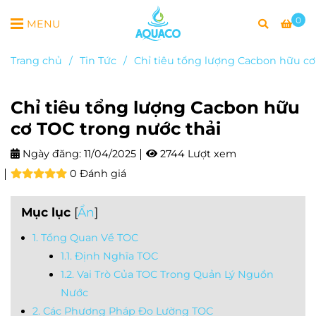
0
MENU
Trang chủ
/
Tin Tức
/
Chỉ tiêu tổng lượng Cacbon hữu cơ
Chỉ tiêu tổng lượng Cacbon hữu
cơ TOC trong nước thải
Ngày đăng:
11/04/2025
2744 Lượt xem
0 Đánh giá
Mục lục
[
Ẩn
]
1. Tổng Quan Về TOC
1.1. Định Nghĩa TOC
1.2. Vai Trò Của TOC Trong Quản Lý Nguồn
Nước
2. Các Phương Pháp Đo Lường TOC