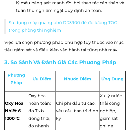
lý mẫu bằng axit mạnh đòi hỏi thao tác cẩn thận và
tuân thủ nghiêm ngặt quy định an toàn.
Sử dụng máy quang phổ DR3900 để đo lường TOC
trong phòng thí nghiệm
Việc lựa chọn phương pháp phù hợp tùy thuộc vào mục
tiêu giám sát và điều kiện vận hành tại từng nhà máy.
3. So Sánh Và Đánh Giá Các Phương Pháp
Phương
Ưu Điểm
Nhược Điểm
Ứng Dụng
Pháp
Oxy hóa
Xử lý nước
Oxy Hóa
hoàn toàn;
Chi phí đầu tư cao;
thải công
Nhiệt ở
đo TNb
yêu cầu bảo trì định
nghiệp,
1200°C
đồng thời;
kỳ
giám sát
đo nhanh
online