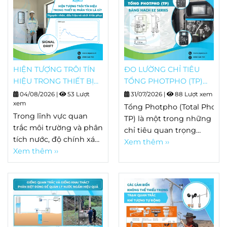
HIỆN TƯỢNG TRÔI TÍN
ĐO LƯỜNG CHỈ TIÊU
HIỆU TRONG THIẾT BỊ
TỔNG PHOTPHO (TP)
PHÂN TÍCH LÀ GÌ?
BẰNG HACH EZ SERIES
04/08/2026
|
53 Lượt
31/07/2026
|
88 Lượt xem
NGUYÊN NHÂN, DẤU
xem
Tổng Photpho (Total Phosp
HIỆU VÀ CÁCH KHẮC
Trong lĩnh vực quan
TP) là một trong những
PHỤC
trắc môi trường và phân
chỉ tiêu quan trọng
tích nước, độ chính xác
trong quan trắc nước
Xem thêm ››
của thiết bị quyết định
Xem thêm ››
thải, nước mặt và nhiều
trực tiếp đến chất
quy trình xử lý nước.
lượng dữ liệu. Tuy
Khác
nhiên, sau một thời
với Orthophosphate chỉ
gian vận hành, không ít
phản ánh
hệ thống bắt đầu xuất
dạng photpho hòa tan
hiện hiện tượng kết
dễ phản ứng, TP bao