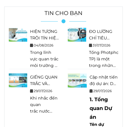
TIN CHO BẠN
HIỆN TƯỢNG
ĐO LƯỜNG
TRÔI TÍN HIỆU
CHỈ TIÊU
TRONG THIẾT
TỔNG
04/08/2026
31/07/2026
BỊ PHÂN TÍCH
PHOTPHO
Trong lĩnh
Tổng Photpho (Tot
LÀ GÌ?
(TP) BẰNG
vực quan trắc
TP) là một
NGUYÊN
HACH EZ
môi trường và
trong những
NHÂN, DẤU
SERIES
phân tích
chỉ tiêu quan
HIỆU VÀ
GIẾNG QUAN
Cập nhật tiến
nước, độ
trọng trong
CÁCH KHẮC
TRẮC VÀ
độ dự án: Dự
chính xác của
quan trắc
PHỤC
GIẾNG KHAI
án Minh
thiết bị quyết
29/07/2026
nước thải,
29/07/2026
THÁC? PHÂN
Hưng - Sikico
định trực tiếp
Khi nhắc đến
nước mặt và
1. Tổng
BIỆT ĐÚNG
đến chất
quan
nhiều quy
quan Dự
ĐỂ QUẢN LÝ
lượng dữ liệu.
trắc nước
trình xử lý
NƯỚC NGẦM
án
Tuy nhiên,
ngầm
, nhiều
nước. Khác
HIỆU QUẢ
sau một thời
người thường
với Orthophosphat
Tên dự