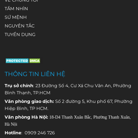
VỀ CHÚNG TÔI
các trạm khí
đầu tư
hệ
đó không
24 giờ. Thậm
TẦM NHÌN
tượng tự
thống quan
đồng nghĩa
chí,
SỨ MỆNH
động
trắc nước
với việc nước
có những
NGUYÊN TẮC
(automatic
cấp tự động
ngầm luôn
thời điểm hai
weather
để theo dõi
giữ nguyên
giá trị này
TUYỂN DỤNG
station –
liên tục các
chất lượng
chênh lệch
AWS) được
thông số
và trữ lượng.
đáng kể, dẫn
trang bị
quan trọng
đến hiểu
nhiều loại
và phát hiện
nhầm rằng
cảm biến
sớm những
thiết bị đo
THÔNG TIN LIÊN HỆ
chuyên
bất thường
không chính
dụng, mỗi
trong quá
xác hoặc hệ
Trụ sở chính
: 23 Đường Số 4, Cư Xá Chu Văn An, Phường
cảm biến
trình vận
thống đang
Bình Thạnh, TP.HCM
đảm nhận
hành.
gặp sự cố.
Văn phòng giao dịch:
Số 2 đường 5, Khu phố 67, Phường
việc theo dõi
Hiệp Bình, TP HCM.
một thông
Văn phòng Hà Nội:
18-D4 Thanh Xuân Bắc, Phường Thanh Xuân,
số môi
Hà Nội
trường khác
nhau.
Hotline
: 0909 246 726