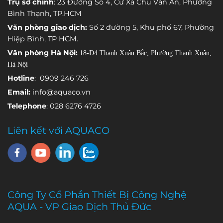
Trụ sở chính
: 23 Đường Số 4, Cư Xá Chu Văn An, Phường
cảm biến
trình vận
thống đang
Bình Thạnh, TP.HCM
đảm nhận
hành.
gặp sự cố.
Văn phòng giao dịch:
Số 2 đường 5, Khu phố 67, Phường
việc theo dõi
Hiệp Bình, TP HCM.
một thông
Văn phòng Hà Nội:
18-D4 Thanh Xuân Bắc, Phường Thanh Xuân,
số môi
Hà Nội
trường khác
nhau.
Hotline
: 0909 246 726
Email:
info@aquaco.vn
Telephone
: 028 6276 4726
Liên kết với AQUACO
Công Ty Cổ Phần Thiết Bị Công Nghệ
AQUA - VP Giao Dịch Thủ Đức