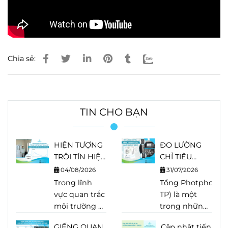
Chia sẻ:
TIN CHO BẠN
HIỆN TƯỢNG
ĐO LƯỜNG
TRÔI TÍN HIỆU
CHỈ TIÊU
TRONG THIẾT
TỔNG
04/08/2026
31/07/2026
BỊ PHÂN TÍCH
PHOTPHO
Trong lĩnh
Tổng Photpho (Tot
LÀ GÌ?
(TP) BẰNG
vực quan trắc
TP) là một
NGUYÊN
HACH EZ
môi trường và
trong những
NHÂN, DẤU
SERIES
phân tích
chỉ tiêu quan
HIỆU VÀ
GIẾNG QUAN
Cập nhật tiến