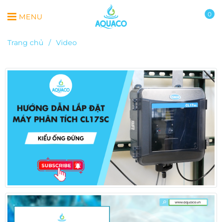
0
MENU
Trang chủ
/
Video