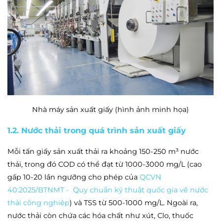
Nhà máy sản xuất giấy (hình ảnh minh họa)
1.2. Nước thải trong quá trình sản xuất giấy
Mỗi tấn giấy sản xuất thải ra khoảng 150-250 m³ nước
thải, trong đó COD có thể đạt từ 1000-3000 mg/L (cao
gấp 10-20 lần ngưỡng cho phép của
QCVN
40:2025/BTNMT - Quy chuẩn kỹ thuật quốc gia về nước
thải công nghiệp
) và TSS từ 500-1000 mg/L. Ngoài ra,
nước thải còn chứa các hóa chất như xút, Clo, thuốc