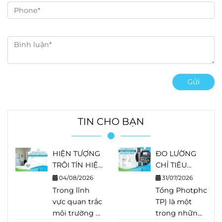
hữu cơ và nhiều yếu tố
môi trường khác. Chính
đặc tính biến động liên
tục này khiến việc lấy
mẫu định kỳ khó phản
ánh đầy đủ diễn biến
thực tế của nguồn
nước.
Gửi
TIN CHO BẠN
HIỆN TƯỢNG
ĐO LƯỜNG
TRÔI TÍN HIỆU
CHỈ TIÊU
TRONG THIẾT
TỔNG
04/08/2026
31/07/2026
BỊ PHÂN TÍCH
PHOTPHO
Trong lĩnh
Tổng Photpho (Tot
LÀ GÌ?
(TP) BẰNG
vực quan trắc
TP) là một
NGUYÊN
HACH EZ
môi trường và
trong những