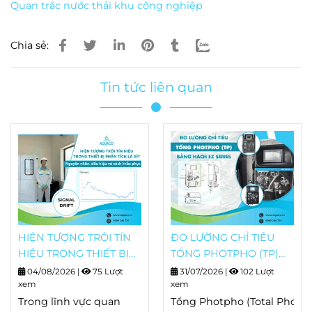
Quan trắc nước thải khu công nghiệp
Chia sẻ:
Tin tức liên quan
HIỆN TƯỢNG TRÔI TÍN
ĐO LƯỜNG CHỈ TIÊU
HIỆU TRONG THIẾT BỊ
TỔNG PHOTPHO (TP)
PHÂN TÍCH LÀ GÌ?
BẰNG HACH EZ SERIES
04/08/2026
|
75 Lượt
31/07/2026
|
102 Lượt
NGUYÊN NHÂN, DẤU
xem
xem
HIỆU VÀ CÁCH KHẮC
Trong lĩnh vực quan
Tổng Photpho (Total Phosp