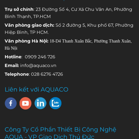
dụng, mỗi
trong quá
xác hoặc hệ
Trụ sở chính
: 23 Đường Số 4, Cư Xá Chu Văn An, Phường
cảm biến
trình vận
thống đang
Bình Thạnh, TP.HCM
đảm nhận
hành.
gặp sự cố.
Văn phòng giao dịch:
Số 2 đường 5, Khu phố 67, Phường
việc theo dõi
Hiệp Bình, TP HCM.
một thông
Văn phòng Hà Nội:
18-D4 Thanh Xuân Bắc, Phường Thanh Xuân,
số môi
Hà Nội
trường khác
nhau.
Hotline
: 0909 246 726
Email:
info@aquaco.vn
Telephone
: 028 6276 4726
Liên kết với AQUACO
Công Ty Cổ Phần Thiết Bị Công Nghệ
AQUA - VP Giao Dịch Thủ Đức