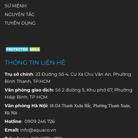
tượng tự
thống quan
đồng nghĩa
chí,
SỨ MỆNH
động
trắc nước
với việc nước
có những
NGUYÊN TẮC
(automatic
cấp tự động
ngầm luôn
thời điểm hai
weather
để theo dõi
giữ nguyên
giá trị này
TUYỂN DỤNG
station –
liên tục các
chất lượng
chênh lệch
AWS) được
thông số
và trữ lượng.
đáng kể, dẫn
trang bị
quan trọng
đến hiểu
nhiều loại
và phát hiện
nhầm rằng
cảm biến
sớm những
thiết bị đo
THÔNG TIN LIÊN HỆ
chuyên
bất thường
không chính
dụng, mỗi
trong quá
xác hoặc hệ
Trụ sở chính
: 23 Đường Số 4, Cư Xá Chu Văn An, Phường
cảm biến
trình vận
thống đang
Bình Thạnh, TP.HCM
đảm nhận
hành.
gặp sự cố.
Văn phòng giao dịch:
Số 2 đường 5, Khu phố 67, Phường
việc theo dõi
Hiệp Bình, TP HCM.
một thông
Văn phòng Hà Nội:
18-D4 Thanh Xuân Bắc, Phường Thanh Xuân,
số môi
Hà Nội
trường khác
nhau.
Hotline
: 0909 246 726
Email:
info@aquaco.vn