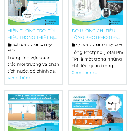
HIỆN TƯỢNG TRÔI TÍN
ĐO LƯỜNG CHỈ TIÊU
HIỆU TRONG THIẾT BỊ
TỔNG PHOTPHO (TP)
PHÂN TÍCH LÀ GÌ?
BẰNG HACH EZ SERIES
04/08/2026
|
64 Lượt
31/07/2026
|
97 Lượt xem
NGUYÊN NHÂN, DẤU
xem
Tổng Photpho (Total Phosp
HIỆU VÀ CÁCH KHẮC
Trong lĩnh vực quan
TP) là một trong những
PHỤC
trắc môi trường và phân
chỉ tiêu quan trọng
tích nước, độ chính xác
trong quan trắc nước
Xem thêm ››
của thiết bị quyết định
Xem thêm ››
thải, nước mặt và nhiều
trực tiếp đến chất
quy trình xử lý nước.
lượng dữ liệu. Tuy
Khác
nhiên, sau một thời
với Orthophosphate chỉ
gian vận hành, không ít
phản ánh
hệ thống bắt đầu xuất
dạng photpho hòa tan
hiện hiện tượng kết
dễ phản ứng, TP bao
quả đo thay đổi dù mẫu
gồm toàn bộ các