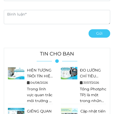
đặc tính biến động liên
tục này khiến việc lấy
mẫu định kỳ khó phản
ánh đầy đủ diễn biến
thực tế của nguồn
nước.
Gửi
TIN CHO BẠN
HIỆN TƯỢNG
ĐO LƯỜNG
TRÔI TÍN HIỆU
CHỈ TIÊU
TRONG THIẾT
TỔNG
04/08/2026
31/07/2026
BỊ PHÂN TÍCH
PHOTPHO
Trong lĩnh
Tổng Photpho (Tot
LÀ GÌ?
(TP) BẰNG
vực quan trắc
TP) là một
NGUYÊN
HACH EZ
môi trường và
trong những
NHÂN, DẤU
SERIES
phân tích
chỉ tiêu quan
HIỆU VÀ
GIẾNG QUAN
Cập nhật tiến
nước, độ
trọng trong