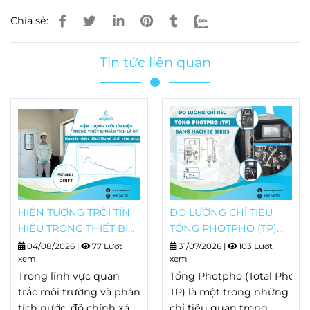
Chia sẻ:
Tin tức liên quan
HIỆN TƯỢNG TRÔI TÍN
ĐO LƯỜNG CHỈ TIÊU
HIỆU TRONG THIẾT BỊ
TỔNG PHOTPHO (TP)
PHÂN TÍCH LÀ GÌ?
BẰNG HACH EZ SERIES
04/08/2026
|
77 Lượt
31/07/2026
|
103 Lượt
NGUYÊN NHÂN, DẤU
xem
xem
HIỆU VÀ CÁCH KHẮC
Trong lĩnh vực quan
Tổng Photpho (Total Phosp
PHỤC
trắc môi trường và phân
TP) là một trong những
tích nước, độ chính xác
chỉ tiêu quan trọng