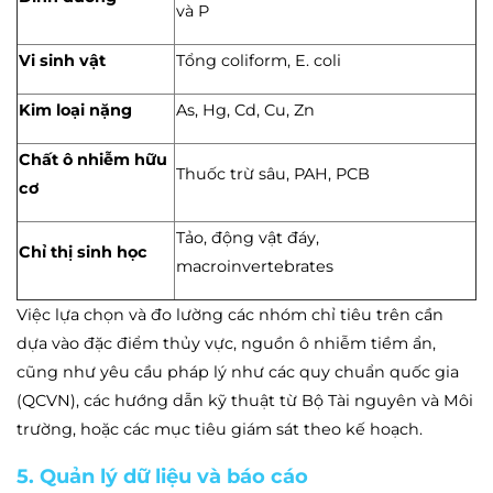
và P
Vi sinh vật
Tổng coliform, E. coli
Kim loại nặng
As, Hg, Cd, Cu, Zn
Chất ô nhiễm hữu
Thuốc trừ sâu, PAH, PCB
cơ
Tảo, động vật đáy,
Chỉ thị sinh học
macroinvertebrates
Việc lựa chọn và đo lường các nhóm chỉ tiêu trên cần
dựa vào đặc điểm thủy vực, nguồn ô nhiễm tiềm ẩn,
cũng như yêu cầu pháp lý như các quy chuẩn quốc gia
(QCVN), các hướng dẫn kỹ thuật từ Bộ Tài nguyên và Môi
trường, hoặc các mục tiêu giám sát theo kế hoạch.
5. Quản lý dữ liệu và báo cáo