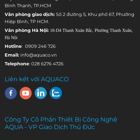
cảm biến
trình vận
thống đang
Bình Thạnh, TP.HCM
đảm nhận
hành.
gặp sự cố.
Văn phòng giao dịch:
Số 2 đường 5, Khu phố 67, Phường
việc theo dõi
Hiệp Bình, TP HCM.
một thông
Văn phòng Hà Nội:
18-D4 Thanh Xuân Bắc, Phường Thanh Xuân,
số môi
Hà Nội
trường khác
nhau.
Hotline
: 0909 246 726
Email:
info@aquaco.vn
Telephone
: 028 6276 4726
Liên kết với AQUACO
Công Ty Cổ Phần Thiết Bị Công Nghệ
AQUA - VP Giao Dịch Thủ Đức