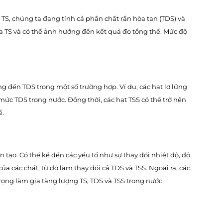
 TS, chúng ta đang tính cả phần chất rắn hòa tan (TDS) và
 TS và có thể ảnh hưởng đến kết quả đo tổng thể. Mức độ
g đến TDS trong một số trường hợp. Ví dụ, các hạt lơ lửng
mức TDS trong nước. Đồng thời, các hạt TSS có thể trở nên
ể.
 tạo. Có thể kể đến các yếu tố như sự thay đổi nhiệt độ, độ
 các chất, từ đó làm thay đổi cả TDS và TSS. Ngoài ra, các
ọng làm gia tăng lượng TS, TDS và TSS trong nước.