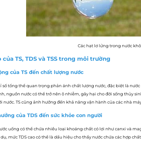
Các hạt lơ lửng trong nước kh
rò của TS, TDS và TSS trong môi trường
động của TS đến chất lượng nước
ỉ số tổng thể quan trọng phản ánh chất lượng nước, đặc biệt là nước 
h, nguồn nước có thể trở nên ô nhiễm, gây hại cho đời sống thủy sin
ới nước. TS cũng ảnh hưởng đến khả năng vận hành của các nhà máy 
 hưởng của TDS đến sức khỏe con người
ước uống có thể chứa nhiều loại khoáng chất có lợi như canxi và ma
 dụ, mức TDS cao có thể là dấu hiệu cho thấy nước chứa các hợp chất 