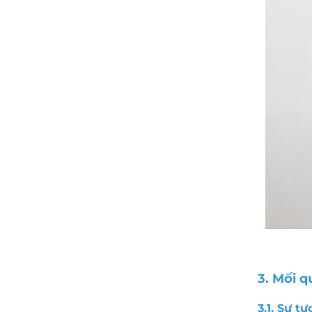
3. Mối q
3.1. Sự t