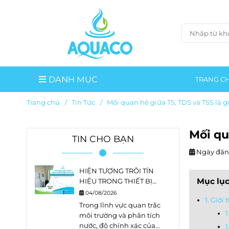
DANH MỤC
TRANG C
Trang chủ
/
Tin Tức
/
Mối quan hệ giữa TS, TDS và TSS là g
Mối qu
TIN CHO BẠN
Ngày đăn
HIỆN TƯỢNG TRÔI TÍN
Mục lụ
HIỆU TRONG THIẾT BỊ
PHÂN TÍCH LÀ GÌ?
04/08/2026
1. Giới
NGUYÊN NHÂN, DẤU HIỆU
Trong lĩnh vực quan trắc
VÀ CÁCH KHẮC PHỤC
1
môi trường và phân tích
nước, độ chính xác của
1