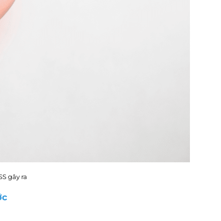
S gây ra
ớc