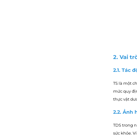
điểm hai giá trị này chênh
lệch đáng kể, dẫn đến hiểu
nhầm rằng thiết bị đo
không chính xác hoặc hệ
thống đang gặp sự cố.
2. Vai t
2.1. Tác 
TS là một ch
mức quy địn
thực vật dư
2.2. Ảnh
TDS trong n
sức khỏe. Ví