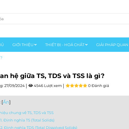
HỦ
GIỚI THIỆU
THIẾT BỊ - HOÁ CHẤT
GIẢI PHÁP QUAN
ì?
an hệ giữa TS, TDS và TSS là gì?
g:
27/09/2024
4546 Lượt xem
0 Đánh giá
c
[
Ẩn
]
 thiệu chung về TS, TDS và TSS
.1. Định nghĩa TS (Total Solids)
.2. Định nghĩa TDS (Total Dissolved Solids)