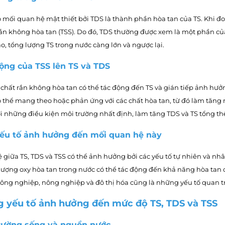
ó mối quan hệ mật thiết bởi TDS là thành phần hòa tan của TS. Khi đo
ắn không hòa tan (TSS). Do đó, TDS thường được xem là một phần của
o, tổng lượng TS trong nước càng lớn và ngược lại.
động của TSS lên TS và TDS
 chất rắn không hòa tan có thể tác động đến TS và gián tiếp ảnh hưởn
ó thể mang theo hoặc phản ứng với các chất hòa tan, từ đó làm tăng 
i những điều kiện môi trường nhất định, làm tăng TDS và TS tổng th
 yếu tố ảnh hưởng đến mối quan hệ này
giữa TS, TDS và TSS có thể ảnh hưởng bởi các yếu tố tự nhiên và nhân
ượng oxy hòa tan trong nước có thể tác động đến khả năng hòa tan của
ông nghiệp, nông nghiệp và đô thị hóa cũng là những yếu tố quan tr
g yếu tố ảnh hưởng đến mức độ TS, TDS và TSS
 trường sống và nguồn nước