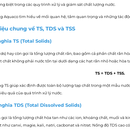
ng biệt trong các quy trình xử lý và giám sát chất lượng nước.
g Aquaco tìm hiểu về mối quan hệ, tầm quan trọng và những tác động
thiệu chung về TS, TDS và TSS
 nghĩa TS (Total Solids)
olids) hay còn gọi là tổng lượng chất rắn, bao gồm cả phần chất rắn 
vật chất không phải nước tồn tại dưới dạng các hạt rắn nhỏ hoặc hòa 
TS = TDS + TSS.
ng TS giúp xác định được toàn bộ lượng tạp chất trong một mẫu nước
iệu quả của quá trình xử lý nước.
 nghĩa TDS (Total Dissolved Solids)
 gọi là tổng lượng chất hòa tan như các ion, khoáng chất, muối và 
t như canxi, magie, kali, natri, cacbonat và nitrat. Nồng độ TDS cao