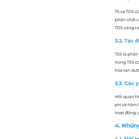
TS và TDS c
phần chất r
TDS càng ca
3.2. Tác 
TSS là phần
trong TSS c
hòa tan dướ
3.3. Các
Mối quan hệ 
pH và hàm l
hoạt động c
4. Nhữn
4.1. Môi