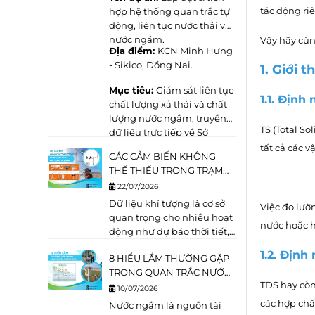
nước. Mặc dù đều là các
tác động riê
hợp hệ thống quan trắc tự
công trình khai thác vào
động, liên tục
nước thải
và
tầng chứa nước dưới
nước ngầm
.
Vậy hãy cùn
Địa điểm:
KCN Minh Hưng
đất,
giếng khai
- Sikico, Đồng Nai.
thác và giếng quan
1. Giới 
trắc
được thiết kế với mục
Mục tiêu:
Giám sát liên tục
đích hoàn toàn khác nhau.
1.1. Định
chất lượng xả thải và chất
lượng nước ngầm, truyền
TS (Total S
dữ liệu trực tiếp về Sở
Nông Nghiệp và Môi
tất cả các 
CÁC CẢM BIẾN KHÔNG
trường theo đúng quy định
THỂ THIẾU TRONG TRẠM
pháp luật.
KHÍ TƯỢNG TỰ ĐỘNG
22/07/2026
(AWS)
Dữ liệu khí tượng là cơ sở
Việc đo lườ
quan trọng cho nhiều hoạt
nước hoặc h
động như dự báo thời tiết,
quản lý tài nguyên nước,
1.2. Định
8 HIỂU LẦM THƯỜNG GẶP
cảnh báo thiên tai, vận
TRONG QUAN TRẮC NƯỚC
hành nhà máy điện gió,
TDS hay còn
NGẦM
điện mặt trời, nông nghiệp
10/07/2026
thông minh và quan trắc
các hợp chấ
Nước ngầm là nguồn tài