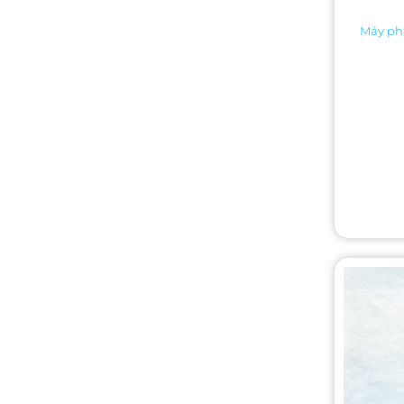
Máy phâ