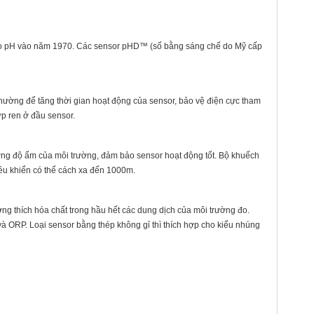
ể đo pH vào năm 1970. Các sensor pHD™ (số bằng sáng chế do Mỹ cấp
thường để tăng thời gian hoạt động của sensor, bảo vệ điện cực tham
ớp ren ở đầu sensor.
ởng độ ẩm của môi trường, đảm bảo sensor hoạt động tốt. Bộ khuếch
iều khiển có thể cách xa đến 1000m.
ơng thích hóa chất trong hầu hết các dung dịch của môi trường đo.
 và ORP. Loại sensor bằng thép không gỉ thì thích hợp cho kiểu nhúng