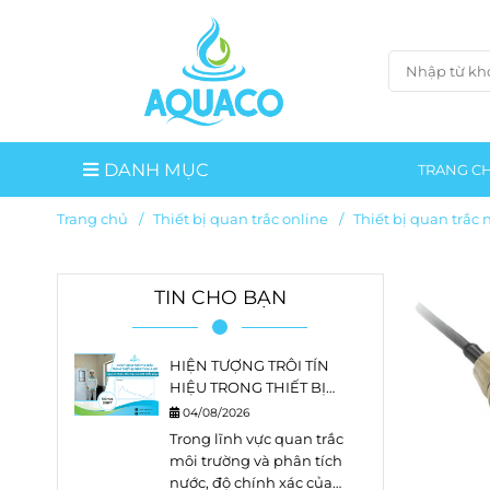
DANH MỤC
TRANG C
Trang chủ
/
Thiết bị quan trắc online
/
Thiết bị quan trắc 
TIN CHO BẠN
HIỆN TƯỢNG TRÔI TÍN
HIỆU TRONG THIẾT BỊ
PHÂN TÍCH LÀ GÌ?
04/08/2026
NGUYÊN NHÂN, DẤU HIỆU
Trong lĩnh vực quan trắc
VÀ CÁCH KHẮC PHỤC
môi trường và phân tích
nước, độ chính xác của