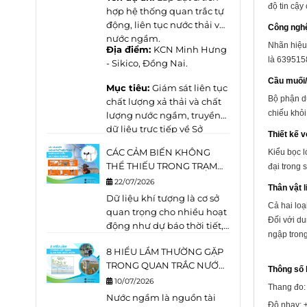
độ tin cậy
nước. Mặc dù đều là các
hợp hệ thống quan trắc tự
công trình khai thác vào
động, liên tục
nước thải
và
Công ngh
tầng chứa nước dưới
nước ngầm
.
Nhãn hiệu
Địa điểm:
KCN Minh Hưng
đất,
giếng khai
là 6395158
- Sikico, Đồng Nai.
thác và giếng quan
trắc
được thiết kế với mục
Cầu muối/
Mục tiêu:
Giám sát liên tục
đích hoàn toàn khác nhau.
Bộ phận du
chất lượng xả thải và chất
chiếu khỏi
lượng nước ngầm, truyền
dữ liệu trực tiếp về Sở
Thiết kế v
Nông Nghiệp và Môi
CÁC CẢM BIẾN KHÔNG
Kiểu bọc l
trường theo đúng quy định
THỂ THIẾU TRONG TRẠM
đại trong 
pháp luật.
KHÍ TƯỢNG TỰ ĐỘNG
22/07/2026
Thân vật l
(AWS)
Dữ liệu khí tượng là cơ sở
Cả hai loạ
quan trọng cho nhiều hoạt
Đối với du
động như dự báo thời tiết,
ngập tro
quản lý tài nguyên nước,
8 HIỂU LẦM THƯỜNG GẶP
cảnh báo thiên tai, vận
TRONG QUAN TRẮC NƯỚC
hành nhà máy điện gió,
Thông số 
NGẦM
điện mặt trời, nông nghiệp
10/07/2026
Thang đo:
thông minh và quan trắc
Nước ngầm là nguồn tài
Độ nhạy: 