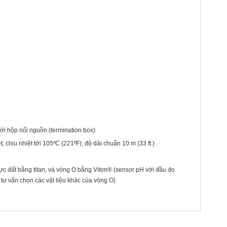
 với hộp nối nguồn (termination box)
 chịu nhiệt tới 105ºC (221ºF); độ dài chuẩn 10 m (33 ft.)
c đất bằng titan, và vòng O bằng Viton® (sensor pH với đầu đo
tư vấn chọn các vật liệu khác của vòng O)