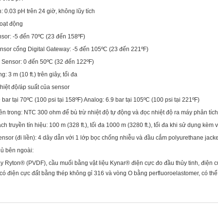
: 0.03 pH trên 24 giờ, không lũy tích
hoạt động
nsor: -5 đến 70ºC (23 đến 158ºF)
sor cổng Digital Gateway: -5 đến 105ºC (23 đến 221ºF)
 Sensor: 0 đến 50ºC (32 đến 122ºF)
: 3 m (10 ft.) trên giây, tối đa
hiệt độ/áp suất của sensor
9 bar tại 70ºC (100 psi tại 158ºF) Analog: 6.9 bar tại 105ºC (100 psi tại 221ºF)
ên trong: NTC 300 ohm để bù trừ nhiệt độ tự động và đọc nhiệt độ ra máy phân tích
h truyền tín hiệu: 100 m (328 ft.), tối đa 1000 m (3280 ft.), tối đa khi sử dụng kèm
nsor (đi liền): 4 dây dẫn với 1 lớp bọc chống nhiễu và đầu cắm polyurethane jacket;
hủ bên ngoài:
Ryton® (PVDF), cầu muối bằng vật liệu Kynar® điện cực đo đầu thủy tinh, điện cự
ó điện cực đất bằng thép không gỉ 316 và vòng O bằng perfluoroelastomer, có thể 