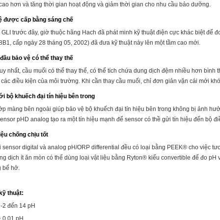
 cao hơn và tăng thời gian hoạt động và giảm thời gian cho nhu cầu bảo dưỡng.
ệ được cấp bằng sáng chế
 GLI trước đây, giờ thuộc hãng Hach đã phát minh kỹ thuật điện cực khác biệt đ
B1, cấp ngày 28 tháng 05, 2002) đã đưa kỹ thuật này lên một tầm cao mới.
đầu bảo vệ có thể thay thế
y nhất, cầu muối có thể thay thế, có thể tích chứa dung dịch đệm nhiều hơn bình 
 các điều kiện của môi trường. Khi cần thay cầu muối, chỉ đơn giản vặn cái mới kh
ới bộ khuếch đại tín hiệu bên trong
ớp màng bên ngoài giúp bảo vệ bộ khuếch đại tín hiệu bên trong không bị ảnh hư
sensor pHD analog tạo ra một tín hiệu mạnh để sensor có thề gửi tín hiệu đến bộ đ
iệu chống chịu tốt
i sensor digital và analog pH/ORP differential đều có loại bằng PEEK® cho việc tư
ng dịch ít ăn mòn có thể dùng
loại vật liệu bằng Ryton® kiểu convertible để đo pH
ng bể hở.
kỹ thuật:
 -2 đến 14 pH
± 0.01 pH