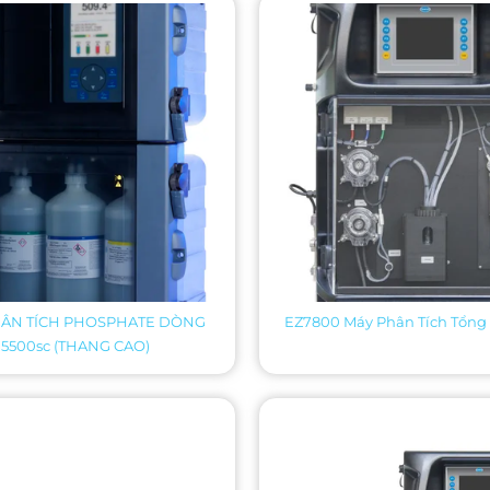
HÂN TÍCH PHOSPHATE DÒNG
EZ7800 Máy Phân Tích Tổng
5500sc (THANG CAO)