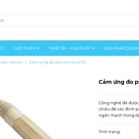
HỦ
GIỚI THIỆU
THIẾT BỊ - HOÁ CHẤT
GIẢI PHÁP QUAN
nước online
/
Cảm ứng đo pH online pHD
Cảm ứng đo p
Công nghệ đã được 
chiếu để xác định p
ngắn mạch trong dò
Tình trạng: