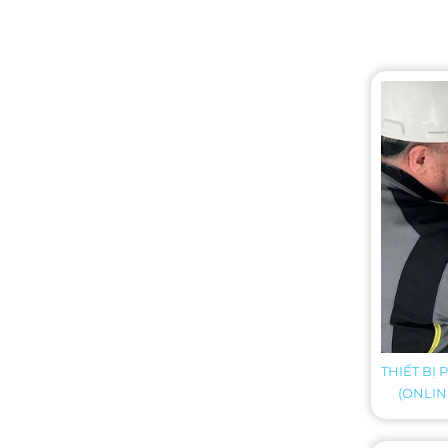
điểm hai giá trị này chênh
lệch đáng kể, dẫn đến hiểu
nhầm rằng thiết bị đo
không chính xác hoặc hệ
thống đang gặp sự cố.
THIẾT BỊ
(ONLIN