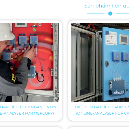
Sản phẩm liên q
 PHÂN TÍCH THỦY NGÂN ONLINE
THIẾT BỊ PHÂN TÍCH CADMI
E-ANALYSER FOR MERCURY)
(ONLINE-ANALYSER FOR C