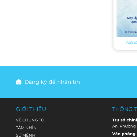
AS95
Đăng ký để nhận tin
GIỚI THIỆU
THÔNG T
VỀ CHÚNG TÔI
Trụ sở chín
An, Phường
TẦM NHÌN
Văn phòng g
SỨ MỆNH