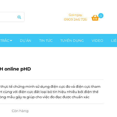
Gọi ngay
0
0909 246 726
 TRẮC
DỰ ÁN
TIN TỨC
TUYỂN DỤNG
VIDEO
LI
H online pHD
thực tế chứng minh sử dụng điện cực đo và điện cực tham
H cùng với điện cực đất loại bỏ tín hiệu nhiễu bởi điện thế
ng mẫu gây ra giúp cho việc đo đạc được chuẩn xác
Còn hàng