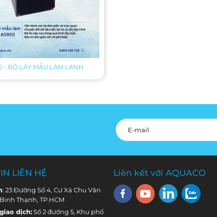
0 - BỘ LẤY MẪU LÀM LẠNH
IN LIÊN HỆ
Liên kết với AQUACO
h
: 23 Đường Số 4, Cư Xá Chu Văn
 Bình Thạnh, TP.HCM
iao dịch:
Số 2 đường 5, Khu phố