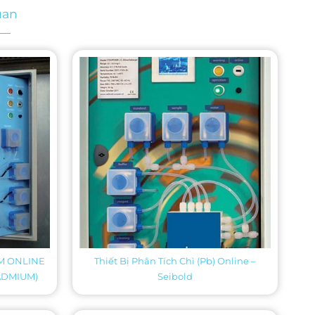
uan
UM ONLINE
Thiết Bị Phân Tích Chì (Pb) Online –
ADMIUM)
Seibold