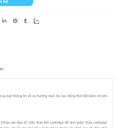
n hệ
ận
ủa bạn thông tin về xu hướng mức đo cao đồng thời tiết kiệm chi phí
ít thao tác bảo trì. Việc thay thế
cartridge rất đơn giản: tháo cartridge