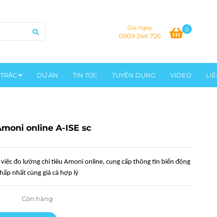
Gọi ngay
0
0909 246 726
 TRẮC
DỰ ÁN
TIN TỨC
TUYỂN DỤNG
VIDEO
LI
moni online A-ISE sc
việc đo lường chỉ tiêu Amoni online, cung cấp thông tin biến động
thấp nhất cùng giá cả hợp lý
Còn hàng