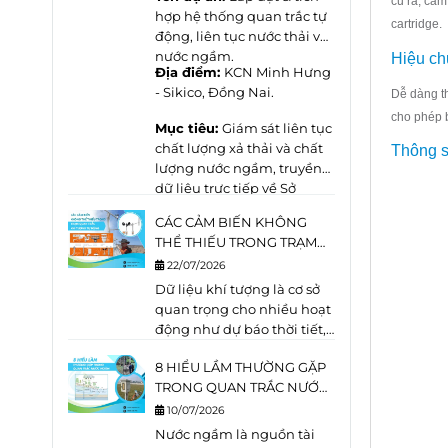
cũ ra, cắm
nước. Mặc dù đều là các
hợp hệ thống quan trắc tự
cartridge.
công trình khai thác vào
động, liên tục
nước thải
và
tầng chứa nước dưới
nước ngầm
.
Hiệu ch
Địa điểm:
KCN Minh Hưng
đất,
giếng khai
- Sikico, Đồng Nai.
Dễ dàng th
thác và giếng quan
trắc
được thiết kế với mục
cho phép b
Mục tiêu:
Giám sát liên tục
đích hoàn toàn khác nhau.
chất lượng xả thải và chất
Thông số
lượng nước ngầm, truyền
dữ liệu trực tiếp về Sở
Nông Nghiệp và Môi
CÁC CẢM BIẾN KHÔNG
trường theo đúng quy định
THỂ THIẾU TRONG TRẠM
pháp luật.
KHÍ TƯỢNG TỰ ĐỘNG
22/07/2026
(AWS)
Dữ liệu khí tượng là cơ sở
quan trọng cho nhiều hoạt
động như dự báo thời tiết,
quản lý tài nguyên nước,
8 HIỂU LẦM THƯỜNG GẶP
cảnh báo thiên tai, vận
TRONG QUAN TRẮC NƯỚC
hành nhà máy điện gió,
NGẦM
điện mặt trời, nông nghiệp
10/07/2026
thông minh và quan trắc
Nước ngầm là nguồn tài