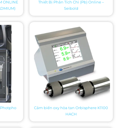
UM ONLINE
Thiết Bị Phân Tích Chì (Pb) Online –
ADMIUM)
Seibold
 Photpho
Cảm biến oxy hòa tan Orbisphere K1100
HACH