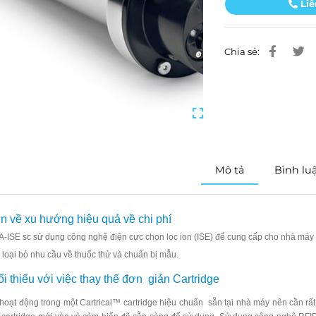
Liê
Chia sẻ:
Mô tả
Bình lu
in về xu hướng hiệu quả về chi phí
-ISE sc sử dụng công nghệ điện cực chọn lọc ion (ISE) để cung cấp cho nhà máy c
 loại bỏ nhu
cầu về thuốc thử và chuẩn bị mẫu.
 tối thiểu với việc thay thế đơn giản Cartridge
hoạt động trong một Cartrical™ cartridge hiệu chuẩn
sẵn tại nhà máy nên cần rất 