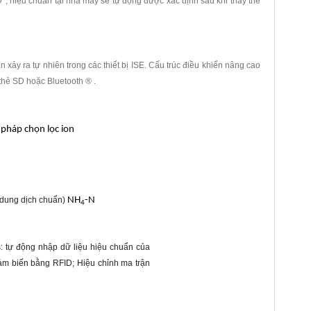
, hiệu chuẩn tại nhà máy sẽ tự động được xác định sau khi thay thế
 xảy ra tự nhiên trong các thiết bị ISE. Cấu trúc điều khiển nâng cao
thẻ SD hoặc Bluetooth ® .
pháp chọn lọc ion
i dung dịch chuẩn)
NH
-N
4
s: tự động nhập dữ liệu hiệu chuẩn của
ảm biến bằng RFID; Hiệu chỉnh ma trận