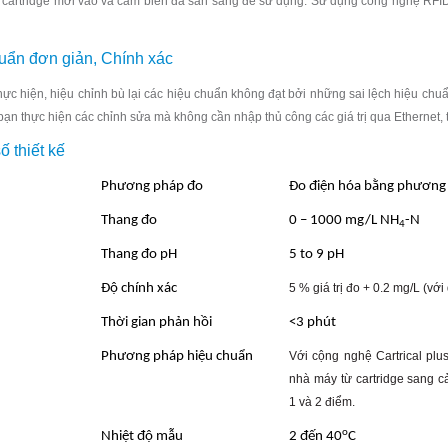
 cartridge mới vào và cảm biến đã sẵn sàng để sử dụng. Sử dụng công nghệ RFID*
uẩn đơn giản, Chính xác
ực hiện, hiệu chỉnh bù lại các hiệu chuẩn không đạt bởi những sai lệch hiệu chuẩn
ạn thực hiện các chỉnh sửa mà không cần nhập thủ công các giá trị qua Ethernet, 
 thiết kế
Phương pháp đo
Đo điện hóa bằng phương 
Thang đo
0 – 1000 mg/L NH
-N
4
Thang đo pH
5 to 9 pH
Độ chính xác
5 % giá trị đo + 0.2 mg/L (vớ
Thời gian phản hồi
<3 phút
Phương pháp hiệu chuẩn
Với cộng nghệ Cartrical plu
nhà máy từ cartridge sang c
1 và 2 điểm.
o
Nhiệt độ mẫu
2 đến 40
C