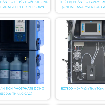
 PHÂN TÍCH THỦY NGÂN ONLINE
THIẾT BỊ PHÂN TÍCH CADMI
E-ANALYSER FOR MERCURY)
(ONLINE-ANALYSER FOR C
HÂN TÍCH PHOSPHATE DÒNG
EZ7800 Máy Phân Tích Tổng
5500sc (THANG CAO)