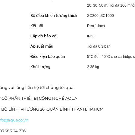
20, 30, 50 m. Tối đa 100 m tổ
Bộ điều khiển tương thích
SC200, SC1000
Kết nối
Ren 1 inch
Cấp độ bảo vệ
IP68
Áp suất mẫu
Tối đa 0.3 bar
Điều kiện bảo quản
5°C đến 40°C cho cartridge 
Khối lượng
2.38 kg
àng vui lòng liên hệ tới chúng tôi qua:
 CỔ PHẦN THIẾT BỊ CÔNG NGHỆ AQUA
H BỘ LĨNH, PHƯỜNG 26, QUẬN BÌNH THẠNH, TP.HCM
nfo@aquaco.vn
 0768 764 726