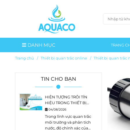
DANH MỤC
TRANG C
Trang chủ
/
Thiết bị quan trắc online
/
Thiết bị quan trắc 
TIN CHO BẠN
HIỆN TƯỢNG TRÔI TÍN
HIỆU TRONG THIẾT BỊ
PHÂN TÍCH LÀ GÌ?
04/08/2026
NGUYÊN NHÂN, DẤU HIỆU
Trong lĩnh vực quan trắc
VÀ CÁCH KHẮC PHỤC
môi trường và phân tích
nước, độ chính xác của