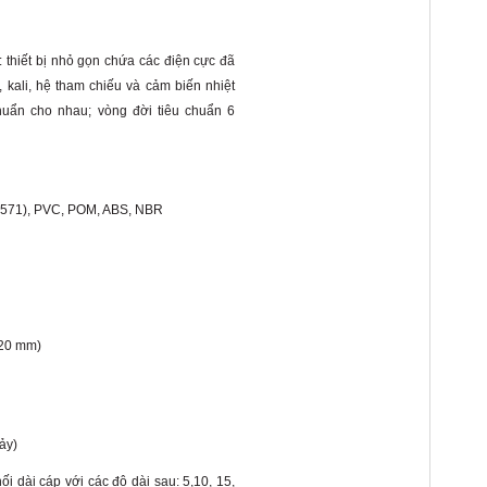
: thiết bị nhỏ gọn chứa các điện cực đã
kali, hệ tham chiếu và cảm biến nhiệt
huẩn cho nhau; vòng đời tiêu chuẩn 6
.4571), PVC, POM, ABS, NBR
320 mm)
hảy)
i dài cáp với các độ dài sau: 5,10, 15,