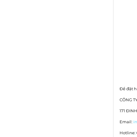
điểm hai giá trị này chênh
lệch đáng kể, dẫn đến hiểu
nhầm rằng thiết bị đo
không chính xác hoặc hệ
thống đang gặp sự cố.
Để đặt h
CÔNG TY
171 ĐIN
Email:
i
Hotline: