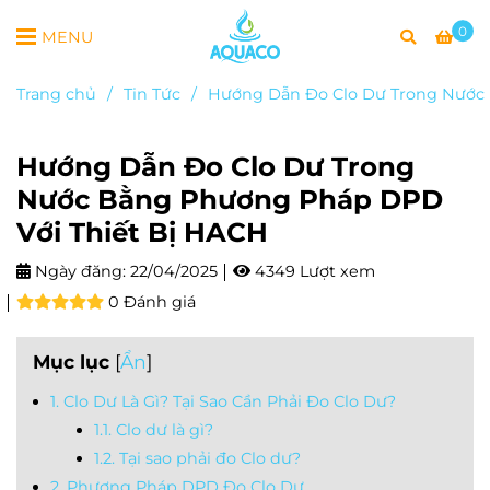
0
MENU
Trang chủ
/
Tin Tức
/
Hướng Dẫn Đo Clo Dư Trong Nước 
Hướng Dẫn Đo Clo Dư Trong
Nước Bằng Phương Pháp DPD
Với Thiết Bị HACH
Ngày đăng:
22/04/2025
4349 Lượt xem
0 Đánh giá
Mục lục
[
Ẩn
]
1. Clo Dư Là Gì? Tại Sao Cần Phải Đo Clo Dư?
1.1. Clo dư là gì?
1.2. Tại sao phải đo Clo dư?
2. Phương Pháp DPD Đo Clo Dư