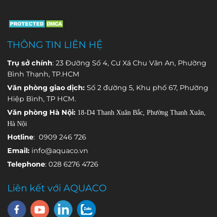
AWS) được
thông số
và trữ lượng.
đáng kể, dẫn
trang bị
quan trọng
đến hiểu
nhiều loại
và phát hiện
nhầm rằng
cảm biến
sớm những
thiết bị đo
THÔNG TIN LIÊN HỆ
chuyên
bất thường
không chính
dụng, mỗi
trong quá
xác hoặc hệ
Trụ sở chính
: 23 Đường Số 4, Cư Xá Chu Văn An, Phường
cảm biến
trình vận
thống đang
Bình Thạnh, TP.HCM
đảm nhận
hành.
gặp sự cố.
Văn phòng giao dịch:
Số 2 đường 5, Khu phố 67, Phường
việc theo dõi
Hiệp Bình, TP HCM.
một thông
Văn phòng Hà Nội:
18-D4 Thanh Xuân Bắc, Phường Thanh Xuân,
số môi
Hà Nội
trường khác
nhau.
Hotline
: 0909 246 726
Email:
info@aquaco.vn
Telephone
: 028 6276 4726
Liên kết với AQUACO