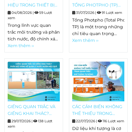
HIỆU TRONG THIẾT BỊ
TỔNG PHOTPHO (TP)
PHÂN TÍCH LÀ GÌ?
BẰNG HACH EZ SERIES
04/08/2026
|
59 Lượt
31/07/2026
|
91 Lượt xem
NGUYÊN NHÂN, DẤU
xem
Tổng Photpho (Total Phosp
HIỆU VÀ CÁCH KHẮC
Trong lĩnh vực quan
TP) là một trong những
PHỤC
trắc môi trường và phân
chỉ tiêu quan trọng
tích nước, độ chính xác
trong quan trắc nước
Xem thêm ››
của thiết bị quyết định
Xem thêm ››
thải, nước mặt và nhiều
trực tiếp đến chất
quy trình xử lý nước.
lượng dữ liệu. Tuy
Khác
nhiên, sau một thời
với Orthophosphate chỉ
gian vận hành, không ít
phản ánh
hệ thống bắt đầu xuất
dạng photpho hòa tan
hiện hiện tượng kết
dễ phản ứng, TP bao
quả đo thay đổi dù mẫu
gồm toàn bộ các
phân tích gần như
dạng photpho vô cơ và
không có sự biến động.
GIẾNG QUAN TRẮC VÀ
CÁC CẢM BIẾN KHÔNG
hữu cơ có trong mẫu
Đây chính là
hiện tượng
GIẾNG KHAI THÁC?
THỂ THIẾU TRONG
nước. Vì vậy, việc đo TP
trôi tín hiệu
PHÂN BIỆT ĐÚNG ĐỂ
TRẠM KHÍ TƯỢNG TỰ
giúp đánh giá đầy đủ
29/07/2026
|
138 Lượt
22/07/2026
|
116 Lượt xem
(Signal Drift)
- một
QUẢN LÝ NƯỚC NGẦM
xem
ĐỘNG (AWS)
tải lượng dinh dưỡng,
Dữ liệu khí tượng là cơ