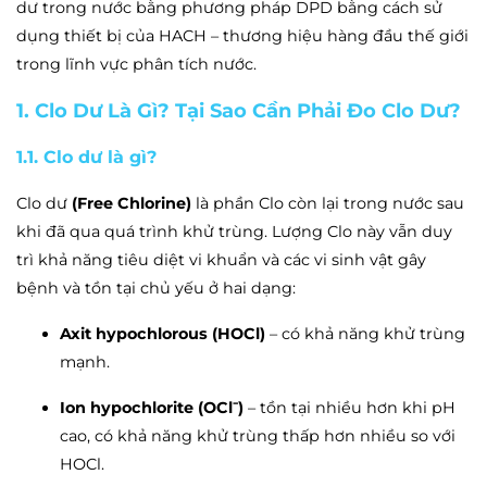
dư trong nước bằng phương pháp DPD bằng cách sử
dụng thiết bị của HACH – thương hiệu hàng đầu thế giới
trong lĩnh vực phân tích nước.
1. Clo Dư Là Gì? Tại Sao Cần Phải Đo Clo Dư?
1.1. Clo dư là gì?
Clo dư
(Free Chlorine)
là phần Clo còn lại trong nước sau
khi đã qua quá trình khử trùng. Lượng Clo này vẫn duy
trì khả năng tiêu diệt vi khuẩn và các vi sinh vật gây
bệnh và tồn tại chủ yếu ở hai dạng:
Axit hypochlorous (HOCl)
– có khả năng khử trùng
mạnh.
Ion hypochlorite (OCl⁻)
– tồn tại nhiều hơn khi pH
cao, có khả năng khử trùng thấp hơn nhiều so với
HOCl.