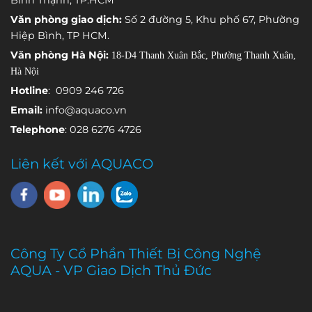
Bình Thạnh, TP.HCM
đảm nhận
hành.
gặp sự cố.
Văn phòng giao dịch:
Số 2 đường 5, Khu phố 67, Phường
việc theo dõi
Hiệp Bình, TP HCM.
một thông
Văn phòng Hà Nội:
18-D4 Thanh Xuân Bắc, Phường Thanh Xuân,
số môi
Hà Nội
trường khác
nhau.
Hotline
: 0909 246 726
Email:
info@aquaco.vn
Telephone
: 028 6276 4726
Liên kết với AQUACO
Công Ty Cổ Phần Thiết Bị Công Nghệ
AQUA - VP Giao Dịch Thủ Đức