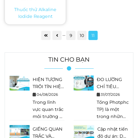
Thuốc thử Alkaline
Iodide Reagent
...
9
10
11
TIN CHO BẠN
HIỆN TƯỢNG
ĐO LƯỜNG
TRÔI TÍN HIỆU
CHỈ TIÊU
TRONG THIẾT
TỔNG
04/08/2026
31/07/2026
BỊ PHÂN TÍCH
PHOTPHO
Trong lĩnh
Tổng Photpho (Tot
LÀ GÌ?
(TP) BẰNG
vực quan trắc
TP) là một
NGUYÊN
HACH EZ
môi trường và
trong những
NHÂN, DẤU
SERIES
phân tích
chỉ tiêu quan
HIỆU VÀ
GIẾNG QUAN
Cập nhật tiến
nước, độ
trọng trong
CÁCH KHẮC
TRẮC VÀ
độ dự án: Dự
chính xác của
quan trắc