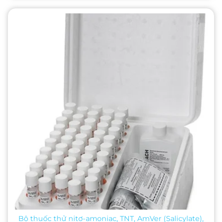
Bộ thuốc thử nitơ-amoniac, TNT, AmVer (Salicylate),