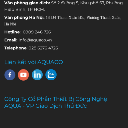
Văn phòng giao dịch:
Số 2 đường 5, Khu phố 67, Phường
việc theo dõi
Hiệp Bình, TP HCM.
một thông
Văn phòng Hà Nội:
18-D4 Thanh Xuân Bắc, Phường Thanh Xuân,
số môi
Hà Nội
trường khác
nhau.
Hotline
: 0909 246 726
Email:
info@aquaco.vn
Telephone
: 028 6276 4726
Liên kết với AQUACO
Công Ty Cổ Phần Thiết Bị Công Nghệ
AQUA - VP Giao Dịch Thủ Đức