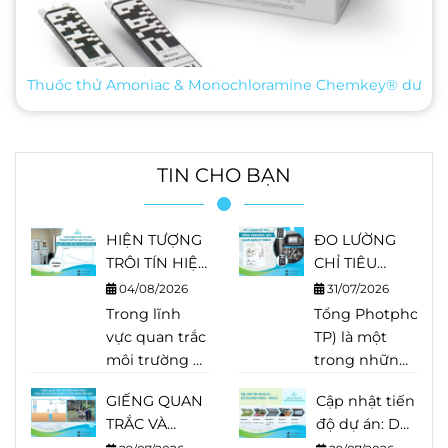
Thuốc thử Amoniac & Monochloramine Chemkey® dư
TIN CHO BẠN
HIỆN TƯỢNG
ĐO LƯỜNG
TRÔI TÍN HIỆU
CHỈ TIÊU
TRONG THIẾT
TỔNG
04/08/2026
31/07/2026
BỊ PHÂN TÍCH
PHOTPHO
Trong lĩnh
Tổng Photpho (Tot
LÀ GÌ?
(TP) BẰNG
vực quan trắc
TP) là một
NGUYÊN
HACH EZ
môi trường và
trong những
NHÂN, DẤU
SERIES
phân tích
chỉ tiêu quan
HIỆU VÀ
GIẾNG QUAN
Cập nhật tiến
nước, độ
trọng trong
CÁCH KHẮC
TRẮC VÀ
độ dự án: Dự
chính xác của
quan trắc
PHỤC
GIẾNG KHAI
án Minh