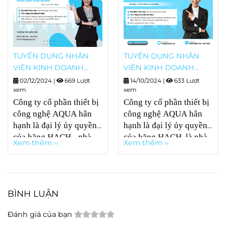
TUYỂN DỤNG NHÂN
TUYỂN DỤNG NHÂN
VIÊN KINH DOANH
VIÊN KINH DOANH
(Khu vực Miền Bắc)
(Khu vực Hà Nội)
02/12/2024
|
669 Lượt
14/10/2024
|
633 Lượt
xem
xem
Công ty cổ phần thiết bị
Công ty cổ phần thiết bị
công nghệ AQUA hân
công nghệ AQUA hân
hạnh là đại lý ủy quyền
hạnh là đại lý ủy quyền
của hãng HACH - nhà
của hãng HACH, là nhà
Xem thêm ››
Xem thêm ››
cung cấp thiết bị quan
cung cấp thiết bị quan
trắc nước hàng đầu thế
trắc nước hàng đầu thế
giới. AQUA chuyên
giới. AQUA chuyên
cung cấp giải pháp hệ
cung cấp giải pháp hệ
BÌNH LUẬN
thống quan trắc tự động
thống quan trắc tự động
liên tục, thiết bị đo đạc,
liên tục, thiết bị đo đạc,
Đánh giá của bạn
hóa chất phòng thí
hóa chất phòng thí