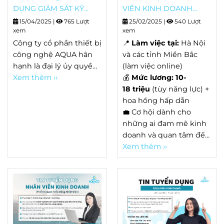
cầu mở rộng quy mô
tuyển dụng.
DỤNG GIÁM SÁT KỸ
VIÊN KINH DOANH
doanh nghiệp,
THUẬT CÔNG TRÌNH
THIẾT BỊ QUAN TRẮC
15/04/2025
|
765 Lượt
25/02/2025
|
540 Lượt
AQUACO
cần tuyển
xem
NHIỆT ĐIỆN
xem
dụng vị trí nhân viên kĩ
Công ty cổ phần thiết bị
📍
Làm việc tại:
Hà Nội
thuật công trình.
(Tại
công nghệ AQUA hân
và các tỉnh Miền Bắc
khu vực HCM, MIỀN
hạnh là đại lý ủy quyền
(làm việc online)
TRUNG/ MIỀN BẮC)
của hãng HACH, là nhà
Xem thêm ››
💰
Mức lương: 10-
cung cấp thiết bị quan
18
triệu
(tùy năng lực) +
trắc nước hàng đầu thế
hoa hồng hấp dẫn
giới. AQUA chuyên
💼 Cơ hội dành cho
cung cấp giải pháp hệ
những ai đam mê kinh
thống quan trắc tự
doanh và quan tâm đến
động liên tục, thiết bị
lĩnh vực môi trường!
Xem thêm ››
đo đạc, hóa chất phòng
thí ngiệm, hiện trường.
Hiện tại, do nhu cầu mở
rộng quy mô doanh
nghiệp, AQUACO cần
tuyển dụng vị trí nhân