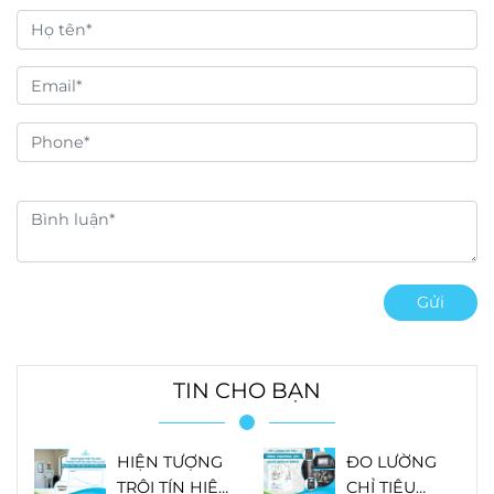
ngiệm, hiện trường. Hiện
ngiệm, hiện trường. Hiện
tại, do nhu cầu mở rộng
tại, do nhu cầu mở rộng
quy mô doanh
quy mô doanh
nghiệp,
AQUACO cần
nghiệp,
AQUACO cần
tuyển dụng nhân viên
tuyển dụng nhân viên
kinh doanh Tại khu vực
kinh doanh Tại khu vực
Miền Bắc)
Hà Nội)
Gửi
TIN CHO BẠN
HIỆN TƯỢNG
ĐO LƯỜNG
TRÔI TÍN HIỆU
CHỈ TIÊU