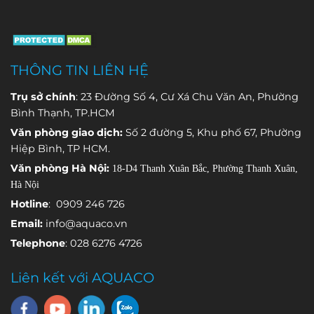
AWS) được
thông số
và trữ lượng.
đáng kể, dẫn
trang bị
quan trọng
đến hiểu
nhiều loại
và phát hiện
nhầm rằng
cảm biến
sớm những
thiết bị đo
THÔNG TIN LIÊN HỆ
chuyên
bất thường
không chính
dụng, mỗi
trong quá
xác hoặc hệ
Trụ sở chính
: 23 Đường Số 4, Cư Xá Chu Văn An, Phường
cảm biến
trình vận
thống đang
Bình Thạnh, TP.HCM
đảm nhận
hành.
gặp sự cố.
Văn phòng giao dịch:
Số 2 đường 5, Khu phố 67, Phường
việc theo dõi
Hiệp Bình, TP HCM.
một thông
Văn phòng Hà Nội:
18-D4 Thanh Xuân Bắc, Phường Thanh Xuân,
số môi
Hà Nội
trường khác
nhau.
Hotline
: 0909 246 726
Email:
info@aquaco.vn
Telephone
: 028 6276 4726
Liên kết với AQUACO