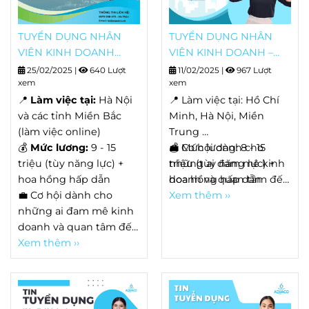
viên kĩ thuật công trình.
(Tại khu vực Hà Nội)
TUYỂN DỤNG NHÂN
TUYỂN DỤNG NHÂN
VIÊN KINH DOANH
VIÊN KINH DOANH –
THIẾT BỊ QUAN TRẮC
NGÀNH MÔI TRƯỜNG
25/02/2025
|
640 Lượt
11/02/2025
|
967 Lượt
MẢNG NHIỆT ĐIỆN
xem
xem
📍
Làm việc tại:
Hà Nội
📍 Làm việc tại: Hồ Chí
và các tỉnh Miền Bắc
Minh, Hà Nội, Miền
(làm việc online)
Trung
💰
Mức lương:
9 - 15
💰 Mức lương: 8 - 15
💼 Cơ hội dành cho
triệu (tùy năng lực) +
triệu (tùy năng lực) +
những ai đam mê kinh
hoa hồng hấp dẫn
hoa hồng hấp dẫn
doanh và quan tâm đến
💼 Cơ hội dành cho
lĩnh vực môi trường!
Xem thêm ››
những ai đam mê kinh
doanh và quan tâm đến
lĩnh vực môi trường!
Xem thêm ››