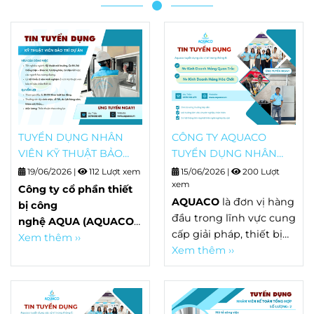
TUYỂN DỤNG NHÂN
CÔNG TY AQUACO
VIÊN KỸ THUẬT BẢO
TUYỂN DỤNG NHÂN
TRÌ, BẢO DƯỠNG THIẾT
VIÊN THÁNG 6
19/06/2026
|
112 Lượt xem
15/06/2026
|
200 Lượt
BỊ
xem
Công ty cổ phần thiết
AQUACO
là đơn vị hàng
bị công
đầu trong lĩnh vực cung
nghệ AQUA (AQUACO)
hân
cấp giải pháp, thiết bị
hạnh là
Xem thêm ››
đại lý ủy quyền
và dịch vụ quan trắc
Xem thêm ››
của hãng HACH
- nhà
môi trường toàn diện.
cung cấp thiết bị quan
Chúng tôi hân hạnh là
trắc nước hàng đầu thế
đại lý ủy quyền của
giới. AQUACO chuyên