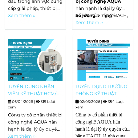
VIÊN KINH DOANH
đầu trong lĩnh vực cung
bị công nghệ AQUA
(Tại khu vực HCM)
HÓA CHẤT
cấp giải pháp, thiết bị
hân hạnh là đại lý ủy
và dịch vụ quan trắc
Xem thêm ››
quyền của hãng HACH,
Số lượng:
2 người.
môi trường toàn diện.
là nhà cung cấp thiết bị
Xem thêm ››
Chúng tôi hân hạnh là
quan trắc nước hàng
đại lý ủy quyền của
đầu thế giới. AQUA
hãng HACH tại Việt
chuyên cung cấp giải
Nam
. Để đáp ứng tốc
pháp hệ thống quan
độ phát triển và mở
trắc tự động liên tục,
rộng các dự án mới,
thiết bị đo đạc, hóa chất
chúng tôi tìm kiếm
phòng thí ngiệm, hiện
những cộng sự tài
trường. Hiện
năng, nhiệt huyết đồng
tại, AQUACO cần tuyển
TUYỂN DỤNG NHÂN
TUYỂN DỤNG TRƯỞNG
hành cùng ngôi nhà
dụng vị trí
KẾ TOÁN
VIÊN KỸ THUẬT HCM/
PHÒNG KỸ THUẬT
chung AQUACO tại các
TỔNG HỢP,
MIỀN TRUNG/ MIỀN
06/04/2026
|
319 Lượt
02/03/2026
|
354 Lượt
vị trí sau:
BẮC
xem
xem
Công ty cổ phần thiết bị
Công ty cổ phần thiết bị
công nghệ AQUA hân
công nghệ AQUA hân
hạnh là
đại lý ủy quyền
hạnh là đại lý ủy quyền của
của hãng HACH
Xem thêm ››
, là nhà
hãng HACH, là nhà cung