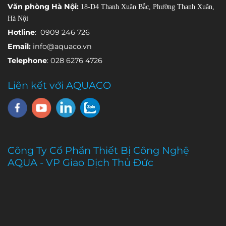
Văn phòng Hà Nội:
18-D4 Thanh Xuân Bắc, Phường Thanh Xuân,
số môi
Hà Nội
trường khác
nhau.
Hotline
: 0909 246 726
Email:
info@aquaco.vn
Telephone
: 028 6276 4726
Liên kết với AQUACO
Công Ty Cổ Phần Thiết Bị Công Nghệ
AQUA - VP Giao Dịch Thủ Đức