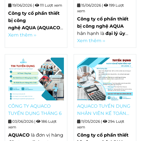
TRÌ, BẢO DƯỠNG THIẾT
19/06/2026
|
111 Lượt xem
15/06/2026
|
199 Lượt
BỊ
xem
Công ty cổ phần thiết
Công ty cổ phần thiết
bị công
bị công nghệ AQUA
nghệ AQUA (AQUACO)
hân
hân hạnh là
đại lý ủy
hạnh là
Xem thêm ››
đại lý ủy quyền
quyền của hãng HACH
Xem thêm ››
,
của hãng HACH
- nhà
là nhà cung cấp thiết bị
cung cấp thiết bị quan
quan trắc nước hàng
trắc nước hàng đầu thế
đầu thế giới. AQUA
giới. AQUACO chuyên
chuyên cung cấp giải
cung cấp giải pháp hệ
pháp hệ thống quan
thống quan trắc tự
trắc tự động liên tục,
động liên tục, thiết bị
các thiết bị đo đạc, hóa
đo đạc, hóa chất phòng
chất phòng thí ngiệm,
thí ngiệm, hiện trường.
hiện trường. Hiện tại,
CÔNG TY AQUACO
AQUACO TUYỂN DỤNG
Hiện tại, do nhu cầu mở
do nhu cầu mở rộng
TUYỂN DỤNG THÁNG 6
NHÂN VIÊN KẾ TOÁN
rộng quy mô doanh
quy mô doanh
TỔNG HỢP
nghiệp, chúng tôi cần
03/06/2026
|
186 Lượt
11/05/2026
|
294 Lượt
nghiệp,
AQUACO cần
xem
xem
tuyển dụng vị trí nhân
tuyển dụng NHÂN
AQUACO
là đơn vị hàng
Công ty cổ phần thiết
viên kĩ thuật công trình.