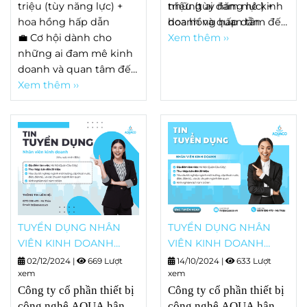
triệu (tùy năng lực) +
triệu (tùy năng lực) +
những ai đam mê kinh
hoa hồng hấp dẫn
hoa hồng hấp dẫn
doanh và quan tâm đến
💼 Cơ hội dành cho
lĩnh vực môi trường!
Xem thêm ››
những ai đam mê kinh
doanh và quan tâm đến
lĩnh vực môi trường!
Xem thêm ››
TUYỂN DỤNG NHÂN
TUYỂN DỤNG NHÂN
VIÊN KINH DOANH
VIÊN KINH DOANH
(Khu vực Miền Bắc)
(Khu vực Hà Nội)
02/12/2024
|
669 Lượt
14/10/2024
|
633 Lượt
xem
xem
Công ty cổ phần thiết bị
Công ty cổ phần thiết bị
công nghệ AQUA hân
công nghệ AQUA hân