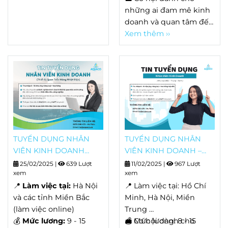
cung cấp giải pháp hệ
những ai đam mê kinh
thống quan trắc tự
doanh và quan tâm đến
động liên tục, thiết bị
lĩnh vực môi trường!
Xem thêm ››
đo đạc, hóa chất phòng
thí ngiệm, hiện trường.
Hiện tại, do nhu cầu mở
rộng quy mô doanh
nghiệp, AQUACO cần
tuyển dụng vị trí nhân
viên kĩ thuật công trình.
(Tại khu vực Hà Nội)
TUYỂN DỤNG NHÂN
TUYỂN DỤNG NHÂN
VIÊN KINH DOANH
VIÊN KINH DOANH –
THIẾT BỊ QUAN TRẮC
NGÀNH MÔI TRƯỜNG
25/02/2025
|
639 Lượt
11/02/2025
|
967 Lượt
MẢNG NHIỆT ĐIỆN
xem
xem
📍
Làm việc tại:
Hà Nội
📍 Làm việc tại: Hồ Chí
và các tỉnh Miền Bắc
Minh, Hà Nội, Miền
(làm việc online)
Trung
💰
Mức lương:
9 - 15
💰 Mức lương: 8 - 15
💼 Cơ hội dành cho