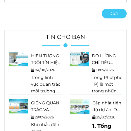
Gửi
TIN CHO BẠN
HIỆN TƯỢNG
ĐO LƯỜNG
TRÔI TÍN HIỆU
CHỈ TIÊU
TRONG THIẾT
TỔNG
04/08/2026
31/07/2026
BỊ PHÂN TÍCH
PHOTPHO
Trong lĩnh
Tổng Photpho (Tot
LÀ GÌ?
(TP) BẰNG
vực quan trắc
TP) là một
NGUYÊN
HACH EZ
môi trường và
trong những
NHÂN, DẤU
SERIES
phân tích
chỉ tiêu quan
HIỆU VÀ
GIẾNG QUAN
Cập nhật tiến
nước, độ
trọng trong
CÁCH KHẮC
TRẮC VÀ
độ dự án: Dự
chính xác của
quan trắc
PHỤC
GIẾNG KHAI
án Minh
thiết bị quyết
29/07/2026
nước thải,
29/07/2026
THÁC? PHÂN
Hưng - Sikico
định trực tiếp
Khi nhắc đến
nước mặt và
1. Tổng
BIỆT ĐÚNG