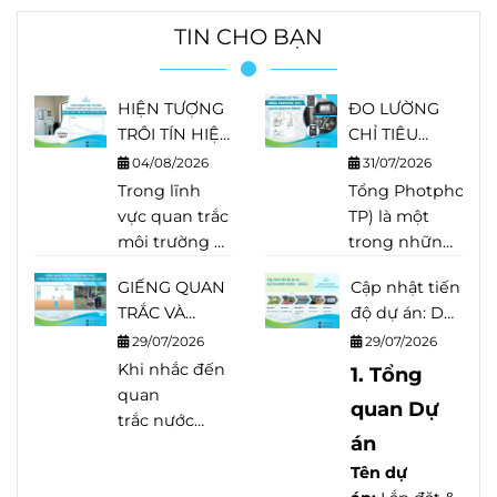
TIN CHO BẠN
HIỆN TƯỢNG
ĐO LƯỜNG
TRÔI TÍN HIỆU
CHỈ TIÊU
TRONG THIẾT
TỔNG
04/08/2026
31/07/2026
BỊ PHÂN TÍCH
PHOTPHO
Trong lĩnh
Tổng Photpho (Tot
LÀ GÌ?
(TP) BẰNG
vực quan trắc
TP) là một
NGUYÊN
HACH EZ
môi trường và
trong những
NHÂN, DẤU
SERIES
phân tích
chỉ tiêu quan
HIỆU VÀ
GIẾNG QUAN
Cập nhật tiến
nước, độ
trọng trong
CÁCH KHẮC
TRẮC VÀ
độ dự án: Dự
chính xác của
quan trắc
PHỤC
GIẾNG KHAI
án Minh
thiết bị quyết
29/07/2026
nước thải,
29/07/2026
THÁC? PHÂN
Hưng - Sikico
định trực tiếp
Khi nhắc đến
nước mặt và
1. Tổng
BIỆT ĐÚNG
đến chất
quan
nhiều quy
quan Dự
ĐỂ QUẢN LÝ
lượng dữ liệu.
trắc nước
trình xử lý
NƯỚC NGẦM
án
Tuy nhiên,
ngầm
, nhiều
nước. Khác
HIỆU QUẢ
sau một thời
người thường
với Orthophosphat
Tên dự
gian vận
nghĩ rằng chỉ
phản ánh