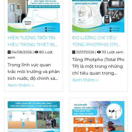
HIỆN TƯỢNG TRÔI TÍN
ĐO LƯỜNG CHỈ TIÊU
HIỆU TRONG THIẾT BỊ
TỔNG PHOTPHO (TP)
PHÂN TÍCH LÀ GÌ?
BẰNG HACH EZ SERIES
04/08/2026
|
80 Lượt
31/07/2026
|
113 Lượt xem
NGUYÊN NHÂN, DẤU
xem
Tổng Photpho (Total Phosp
HIỆU VÀ CÁCH KHẮC
Trong lĩnh vực quan
TP) là một trong những
PHỤC
trắc môi trường và phân
chỉ tiêu quan trọng
tích nước, độ chính xác
trong quan trắc nước
Xem thêm ››
của thiết bị quyết định
Xem thêm ››
thải, nước mặt và nhiều
trực tiếp đến chất
quy trình xử lý nước.
lượng dữ liệu. Tuy
Khác
nhiên, sau một thời
với Orthophosphate chỉ
gian vận hành, không ít
phản ánh
hệ thống bắt đầu xuất
dạng photpho hòa tan
hiện hiện tượng kết
dễ phản ứng, TP bao