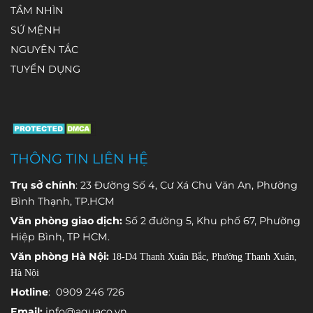
các trạm khí
đầu tư
hệ
đó không
24 giờ. Thậm
TẦM NHÌN
tượng tự
thống quan
đồng nghĩa
chí,
SỨ MỆNH
động
trắc nước
với việc nước
có những
NGUYÊN TẮC
(automatic
cấp tự động
ngầm luôn
thời điểm hai
weather
để theo dõi
giữ nguyên
giá trị này
TUYỂN DỤNG
station –
liên tục các
chất lượng
chênh lệch
AWS) được
thông số
và trữ lượng.
đáng kể, dẫn
trang bị
quan trọng
đến hiểu
nhiều loại
và phát hiện
nhầm rằng
cảm biến
sớm những
thiết bị đo
THÔNG TIN LIÊN HỆ
chuyên
bất thường
không chính
dụng, mỗi
trong quá
xác hoặc hệ
Trụ sở chính
: 23 Đường Số 4, Cư Xá Chu Văn An, Phường
cảm biến
trình vận
thống đang
Bình Thạnh, TP.HCM
đảm nhận
hành.
gặp sự cố.
Văn phòng giao dịch:
Số 2 đường 5, Khu phố 67, Phường
việc theo dõi
Hiệp Bình, TP HCM.
một thông
Văn phòng Hà Nội:
18-D4 Thanh Xuân Bắc, Phường Thanh Xuân,
số môi
Hà Nội
trường khác
nhau.
Hotline
: 0909 246 726
Email:
info@aquaco.vn