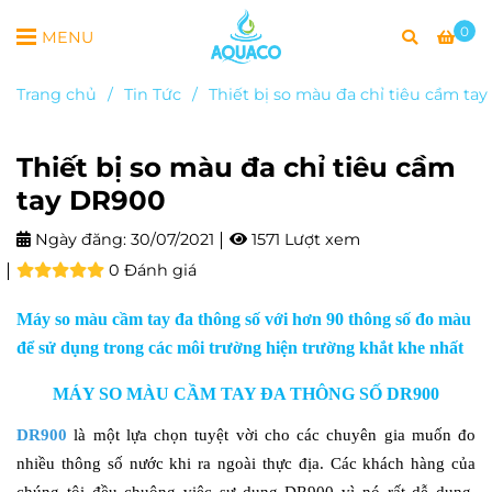
0
MENU
Trang chủ
/
Tin Tức
/
Thiết bị so màu đa chỉ tiêu cầm ta
Thiết bị so màu đa chỉ tiêu cầm
tay DR900
Ngày đăng:
30/07/2021
1571 Lượt xem
0 Đánh giá
Máy so màu cầm tay đa thông số với hơn 90 thông số đo màu
để sử dụng trong các môi trường hiện trường khắt khe nhất
MÁY SO MÀU CẦM TAY ĐA THÔNG SỐ DR900
DR900
là một lựa chọn tuyệt vời cho các chuyên gia muốn đo
nhiều thông số nước khi ra ngoài thực địa. Các khách hàng của
chúng tôi đều chuộng việc sự dụng DR900 vì nó rất dễ dung.