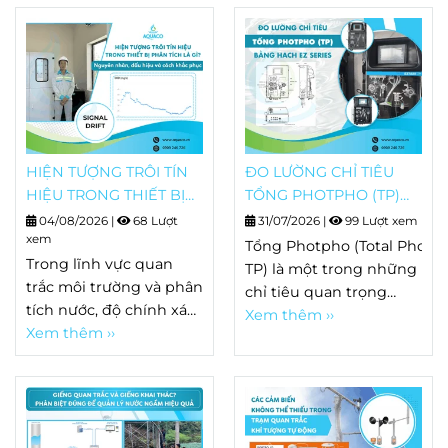
HIỆN TƯỢNG TRÔI TÍN
ĐO LƯỜNG CHỈ TIÊU
HIỆU TRONG THIẾT BỊ
TỔNG PHOTPHO (TP)
PHÂN TÍCH LÀ GÌ?
BẰNG HACH EZ SERIES
04/08/2026
|
68 Lượt
31/07/2026
|
99 Lượt xem
NGUYÊN NHÂN, DẤU
xem
Tổng Photpho (Total Phosp
HIỆU VÀ CÁCH KHẮC
Trong lĩnh vực quan
TP) là một trong những
PHỤC
trắc môi trường và phân
chỉ tiêu quan trọng
tích nước, độ chính xác
trong quan trắc nước
Xem thêm ››
của thiết bị quyết định
Xem thêm ››
thải, nước mặt và nhiều
trực tiếp đến chất
quy trình xử lý nước.
lượng dữ liệu. Tuy
Khác
nhiên, sau một thời
với Orthophosphate chỉ
gian vận hành, không ít
phản ánh