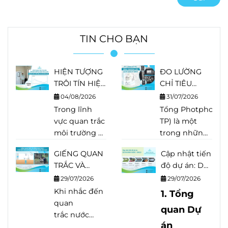
TIN CHO BẠN
HIỆN TƯỢNG
ĐO LƯỜNG
TRÔI TÍN HIỆU
CHỈ TIÊU
TRONG THIẾT
TỔNG
04/08/2026
31/07/2026
BỊ PHÂN TÍCH
PHOTPHO
Trong lĩnh
Tổng Photpho (Tot
LÀ GÌ?
(TP) BẰNG
vực quan trắc
TP) là một
NGUYÊN
HACH EZ
môi trường và
trong những
NHÂN, DẤU
SERIES
phân tích
chỉ tiêu quan
HIỆU VÀ
GIẾNG QUAN
Cập nhật tiến
nước, độ
trọng trong
CÁCH KHẮC
TRẮC VÀ
độ dự án: Dự
chính xác của
quan trắc
PHỤC
GIẾNG KHAI
án Minh
thiết bị quyết
29/07/2026
nước thải,
29/07/2026
THÁC? PHÂN
Hưng - Sikico
định trực tiếp
Khi nhắc đến
nước mặt và
1. Tổng
BIỆT ĐÚNG
đến chất
quan
nhiều quy
quan Dự
ĐỂ QUẢN LÝ
lượng dữ liệu.
trắc nước
trình xử lý
NƯỚC NGẦM
án
Tuy nhiên,
ngầm
, nhiều
nước. Khác