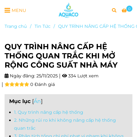
0
MENU
Trang chủ
/
Tin Tức
/
QUY TRÌNH NÂNG CẤP HỆ THỐNG 
QUY TRÌNH NÂNG CẤP HỆ
THỐNG QUAN TRẮC KHI MỞ
RỘNG CÔNG SUẤT NHÀ MÁY
Ngày đăng:
25/11/2025
334 Lượt xem
0 Đánh giá
Mục lục
[
Ẩn
]
1. Quy trình nâng cấp hệ thống
2. Những rủi ro khi không nâng cấp hệ thống
quan trắc
3. Phân tích tổng chi phí phạt vi phạm khi không