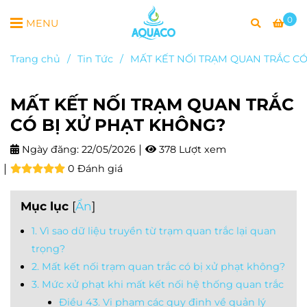
0
MENU
Trang chủ
/
Tin Tức
/
MẤT KẾT NỐI TRẠM QUAN TRẮC CÓ
MẤT KẾT NỐI TRẠM QUAN TRẮC
CÓ BỊ XỬ PHẠT KHÔNG?
Ngày đăng:
22/05/2026
378 Lượt xem
0 Đánh giá
Mục lục
[
Ẩn
]
1. Vì sao dữ liệu truyền từ trạm quan trắc lại quan
trọng?
2. Mất kết nối trạm quan trắc có bị xử phạt không?
3. Mức xử phạt khi mất kết nối hệ thống quan trắc
Điều 43. Vi phạm các quy định về quản lý