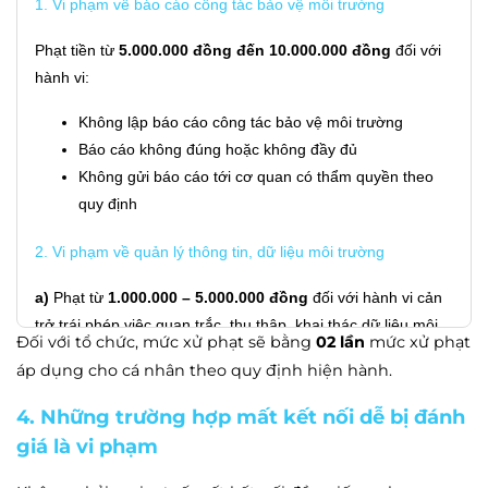
1. Vi phạm về báo cáo công tác bảo vệ môi trường
Phạt tiền từ
5.000.000 đồng đến 10.000.000 đồng
đối với
hành vi:
Không lập báo cáo công tác bảo vệ môi trường
Báo cáo không đúng hoặc không đầy đủ
Không gửi báo cáo tới cơ quan có thẩm quyền theo
quy định
2. Vi phạm về quản lý thông tin, dữ liệu môi trường
a)
Phạt từ
1.000.000 – 5.000.000 đồng
đối với hành vi cản
trở trái phép việc quan trắc, thu thập, khai thác dữ liệu môi
Đối với tổ chức, mức xử phạt sẽ bằng
02 lần
mức xử phạt
trường.
áp dụng cho cá nhân theo quy định hiện hành.
b)
Phạt từ
5.000.000 – 10.000.000 đồng
đối với hành vi
4. Những trường hợp mất kết nối dễ bị đánh
không thu thập, lưu giữ và quản lý thông tin môi trường theo
giá là vi phạm
quy định.