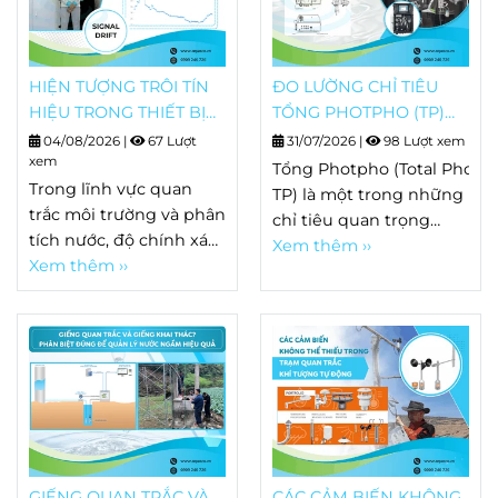
HIỆN TƯỢNG TRÔI TÍN
ĐO LƯỜNG CHỈ TIÊU
HIỆU TRONG THIẾT BỊ
TỔNG PHOTPHO (TP)
PHÂN TÍCH LÀ GÌ?
BẰNG HACH EZ SERIES
04/08/2026
|
67 Lượt
31/07/2026
|
98 Lượt xem
NGUYÊN NHÂN, DẤU
xem
Tổng Photpho (Total Phosp
HIỆU VÀ CÁCH KHẮC
Trong lĩnh vực quan
TP) là một trong những
PHỤC
trắc môi trường và phân
chỉ tiêu quan trọng
tích nước, độ chính xác
trong quan trắc nước
Xem thêm ››
của thiết bị quyết định
Xem thêm ››
thải, nước mặt và nhiều
trực tiếp đến chất
quy trình xử lý nước.
lượng dữ liệu. Tuy
Khác
nhiên, sau một thời
với Orthophosphate chỉ
gian vận hành, không ít
phản ánh
hệ thống bắt đầu xuất
dạng photpho hòa tan
hiện hiện tượng kết
dễ phản ứng, TP bao
quả đo thay đổi dù mẫu
gồm toàn bộ các
phân tích gần như
dạng photpho vô cơ và
không có sự biến động.
GIẾNG QUAN TRẮC VÀ
CÁC CẢM BIẾN KHÔNG