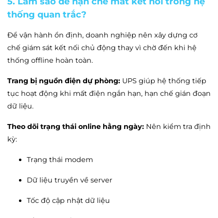
5. Làm sao để hạn chế mất kết nối trong hệ
Buộc cải chính thông tin sai sự thật hoặc gây nhầm
thống quan trắc?
lẫn
Để vận hành ổn định, doanh nghiệp nên xây dựng cơ
chế giám sát kết nối chủ động thay vì chờ đến khi hệ
thống offline hoàn toàn.
Trang bị nguồn điện dự phòng:
UPS giúp hệ thống tiếp
tục hoạt động khi mất điện ngắn hạn, hạn chế gián đoạn
dữ liệu.
Theo dõi trạng thái online hằng ngày:
Nên kiểm tra định
kỳ:
Trạng thái modem
Dữ liệu truyền về server
Tốc độ cập nhật dữ liệu