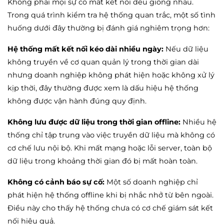
Không phải mọi sự cố mất kết nối đều giống nhau.
c)
Phạt từ
10.000.000 – 40.000.000 đồng
đối với hành vi
Trong quá trình kiểm tra hệ thống quan trắc, một số tình
xâm nhập trái phép vào hệ thống lưu trữ dữ liệu môi trường.
huống dưới đây thường bị đánh giá nghiêm trọng hơn:
d)
Phạt từ
60.000.000 – 80.000.000 đồng
đối với hành vi:
Hệ thống mất kết nối kéo dài nhiều ngày:
Nếu dữ liệu
Chỉnh sửa làm sai khác thông tin dữ liệu
không truyền về cơ quan quản lý trong thời gian dài
Tẩy xóa dữ liệu môi trường
nhưng doanh nghiệp không phát hiện hoặc không xử lý
Làm sai lệch kết quả quan trắc môi trường
kịp thời, đây thường được xem là dấu hiệu hệ thống
không được vận hành đúng quy định.
3. Vi phạm về công khai thông tin môi trường
Không lưu được dữ liệu trong thời gian offline:
Nhiều hệ
a)
Phạt từ
5.000.000 – 10.000.000 đồng
đối với hành vi
thống chỉ tập trung vào việc truyền dữ liệu mà không có
công khai thông tin không đúng hoặc không đầy đủ theo quy
cơ chế lưu nội bộ. Khi mất mạng hoặc lỗi server, toàn bộ
định.
dữ liệu trong khoảng thời gian đó bị mất hoàn toàn.
b)
Phạt từ
10.000.000 – 15.000.000 đồng
đối với hành vi
Không có cảnh báo sự cố:
Một số doanh nghiệp chỉ
không công khai thông tin môi trường trong hoạt động sản
phát hiện hệ thống offline khi bị nhắc nhở từ bên ngoài.
xuất, kinh doanh.
Điều này cho thấy hệ thống chưa có cơ chế giám sát kết
c)
Phạt từ
15.000.000 – 20.000.000 đồng
đối với hành vi
nối hiệu quả.