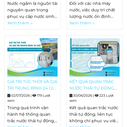
khai thác và giếng
Nước ngầm là nguồn tài
Đối với các nhà máy
biến chuyên dụng, mỗi
quan trắc
được thiết kế
nguyên quan trọng
nước, việc duy trì chất
cảm biến đảm nhận
với mục đích hoàn toàn
phục vụ cấp nước sinh
lượng nước ổn định
việc theo dõi một thông
khác nhau.
hoạt, sản xuất công
Xem thêm ››
không chỉ là yêu cầu về
Xem thêm ››
số môi trường khác
nghiệp, nông nghiệp và
kỹ thuật mà còn là trách
nhau.
nhiều hoạt động kinh
nhiệm đối với sức khỏe
tế. So với nước mặt,
cộng đồng. Vì vậy, bên
nguồn nước này
cạnh quy trình xử lý
thường được đánh giá
nước, nhiều đơn vị đã
là ổn định hơn do được
đầu tư
hệ thống quan
lưu trữ trong các tầng
trắc nước cấp tự động
chứa nước dưới lòng
để theo dõi liên tục các
đất. Tuy nhiên, điều đó
thông số quan trọng và
GIÁ TRỊ TỨC THỜI VÀ GIÁ
KẾT QUẢ QUAN TRẮC
không đồng nghĩa với
phát hiện sớm những
TRỊ TRUNG BÌNH 24 GIỜ
NƯỚC THẢI TỰ ĐỘNG,
việc nước ngầm luôn
bất thường trong quá
TRONG QUAN TRẮC
LIÊN TỤC ĐƯỢC SỬ
02/07/2026
|
179 Lượt
30/06/2026
|
223 Lượt
giữ nguyên chất lượng
trình vận hành.
NƯỚC THẢI KHÁC
xem
DỤNG ĐỂ LÀM GÌ?
xem
và trữ lượng.
NHAU NHƯ THẾ NÀO?
Trong quá trình vận
Kết quả quan trắc nước
hành hệ thống quan
thải tự động, liên tục
trắc nước thải tự động,
không chỉ phục vụ việc