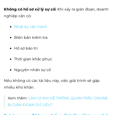
không công khai kết quả quan trắc chất thải theo quy định.
Không có hồ sơ xử lý sự cố:
Khi xảy ra gián đoạn, doanh
d)
Phạt từ
100.000.000 – 150.000.000 đồng
đối với hành vi
nghiệp cần có:
gian dối khi cung cấp thông tin môi trường.
Nhật ký vận hành
4. Vi phạm về cung cấp thông tin môi trường
Biên bản kiểm tra
a)
Phạt từ
15.000.000 – 20.000.000 đồng
đối với hành vi
không cung cấp thông tin môi trường theo quy định.
Hồ sơ bảo trì
b)
Phạt từ
100.000.000 – 150.000.000 đồng
đối với hành vi:
Thời gian khắc phục
Cung cấp dữ liệu môi trường không trung thực
Nguyên nhân sự cố
Báo cáo kết quả quan trắc không đúng thực tế ô
Nếu không có các tài liệu này, việc giải trình sẽ gặp
nhiễm
nhiều khó khăn.
5. Biện pháp khắc phục hậu quả
Xem thêm:
LÀM GÌ KHI HỆ THỐNG QUAN TRẮC ONLINE
Buộc công khai thông tin theo quy định
BỊ GIÁN ĐOẠN DỮ LIỆU?
Buộc cung cấp, công bố thông tin môi trường