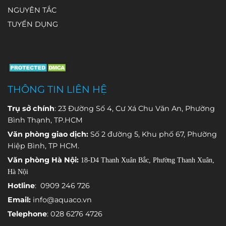
NGUYÊN TẮC
(automatic
cấp tự động
ngầm luôn
thời điểm hai
weather
để theo dõi
giữ nguyên
giá trị này
TUYỂN DỤNG
station –
liên tục các
chất lượng
chênh lệch
AWS) được
thông số
và trữ lượng.
đáng kể, dẫn
trang bị
quan trọng
đến hiểu
nhiều loại
và phát hiện
nhầm rằng
cảm biến
sớm những
thiết bị đo
THÔNG TIN LIÊN HỆ
chuyên
bất thường
không chính
dụng, mỗi
trong quá
xác hoặc hệ
Trụ sở chính
: 23 Đường Số 4, Cư Xá Chu Văn An, Phường
cảm biến
trình vận
thống đang
Bình Thạnh, TP.HCM
đảm nhận
hành.
gặp sự cố.
Văn phòng giao dịch:
Số 2 đường 5, Khu phố 67, Phường
việc theo dõi
Hiệp Bình, TP HCM.
một thông
Văn phòng Hà Nội:
18-D4 Thanh Xuân Bắc, Phường Thanh Xuân,
số môi
Hà Nội
trường khác
nhau.
Hotline
: 0909 246 726
Email:
info@aquaco.vn
Telephone
: 028 6276 4726