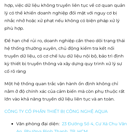
hợp, việc dữ liệu không truyền liên tục về cơ quan quản
lý có thể khiến doanh nghiệp đối mặt với nguy cơ bị
nhắc nhở hoặc xử phạt nếu không có biện pháp xử lý
phù hợp.
Để hạn chế rủi ro, doanh nghiệp cần theo dõi trạng thái
hệ thống thường xuyên, chủ động kiểm tra kết nối
truyền dữ liệu, có cơ chế lưu dữ liệu nội bộ, bảo trì định
kỳ thiết bị truyền thông và xây dựng quy trình xử lý sự
cố rõ ràng
Một hệ thống quan trắc vận hành ổn định không chỉ
nằm ở độ chính xác của cảm biến mà còn phụ thuộc rất
lớn vào khả năng truyền dữ liệu liên tục và an toàn.
CÔNG TY CỔ PHẦN THIẾT BỊ CÔNG NGHỆ AQUA
Văn phòng đại diện:
23 Đường Số 4, Cư Xá Chu Văn
An, Phường Bình Thạnh, TP. HCM.