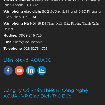
cảm biến
trình vận
thống đang
Bình Thạnh, TP.HCM
đảm nhận
hành.
gặp sự cố.
Văn phòng giao dịch:
Số 2 đường 5, Khu phố 67, Phường
việc theo dõi
Hiệp Bình, TP HCM.
một thông
Văn phòng Hà Nội:
18-D4 Thanh Xuân Bắc, Phường Thanh Xuân,
số môi
Hà Nội
trường khác
nhau.
Hotline
: 0909 246 726
Email:
info@aquaco.vn
Telephone
: 028 6276 4726
Liên kết với AQUACO
Công Ty Cổ Phần Thiết Bị Công Nghệ
AQUA - VP Giao Dịch Thủ Đức