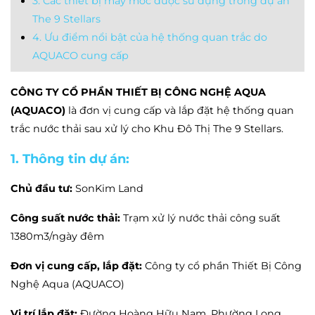
3. Các thiết bị máy móc được sử dụng trong dự án
The 9 Stellars
4. Ưu điểm nổi bật của hệ thống quan trắc do
AQUACO cung cấp
CÔNG TY CỔ PHẦN THIẾT BỊ CÔNG NGHỆ AQUA
(AQUACO)
là đơn vị cung cấp và lắp đặt hệ thống quan
trắc nước thải sau xử lý cho Khu Đô Thị The 9 Stellars.
1. Thông tin dự án:
Chủ đầu tư:
SonKim Land
Công suất nước thải:
Trạm xử lý nước thải công suất
1380m3/ngày đêm
Đơn vị cung cấp, lắp đặt:
Công ty cổ phần Thiết Bị Công
Nghệ Aqua (AQUACO)
Vị trí lắp đặt:
Đường Hoàng Hữu Nam, Phường Long