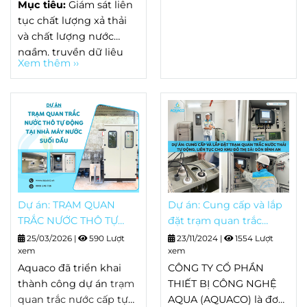
Mục tiêu:
Giám sát liên
nước thải, đóng vai trò
tục chất lượng xả thải
kiểm soát chất lượng
và chất lượng nước
nguồn nước thải của
ngầm, truyền dữ liệu
Xem thêm ››
tòa nhà sau khi đi qua
trực tiếp về Sở Nông
hệ thống xử lý nước
Nghiệp và Môi trường
thải.
theo đúng quy định
pháp luật.
Dự án: TRẠM QUAN
Dự án: Cung cấp và lắp
TRẮC NƯỚC THÔ TỰ
đặt trạm quan trắc
ĐỘNG TẠI NHÀ MÁY
nước thải tự động, liên
25/03/2026
|
590 Lượt
23/11/2024
|
1554 Lượt
NƯỚC SUỐI DẦU
xem
tục cho Khu Đô Thị Sài
xem
Aquaco đã triển khai
Gòn Bình An
CÔNG TY CỔ PHẦN
thành công dự án
trạm
THIẾT BỊ CÔNG NGHỆ
quan trắc nước cấp tự
AQUA (AQUACO) là đơn