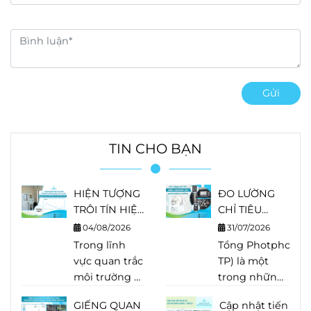
Gửi
TIN CHO BẠN
HIỆN TƯỢNG
ĐO LƯỜNG
TRÔI TÍN HIỆU
CHỈ TIÊU
TRONG THIẾT
TỔNG
04/08/2026
31/07/2026
BỊ PHÂN TÍCH
PHOTPHO
Trong lĩnh
Tổng Photpho (Tot
LÀ GÌ?
(TP) BẰNG
vực quan trắc
TP) là một
NGUYÊN
HACH EZ
môi trường và
trong những
NHÂN, DẤU
SERIES
phân tích
chỉ tiêu quan
HIỆU VÀ
GIẾNG QUAN
Cập nhật tiến
nước, độ
trọng trong