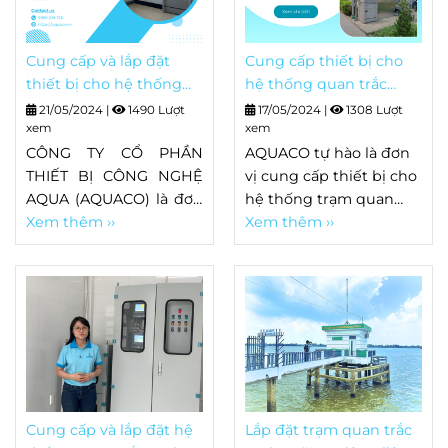
Cung cấp và lắp đặt
Cung cấp thiết bị cho
thiết bị cho hệ thống
hệ thống quan trắc
quan trắc nước thải sau
nước thải sau xử lý tại
21/05/2024
|
1490 Lượt
17/05/2024
|
1308 Lượt
xử lý tại KCN Phúc
xem
Đại Học Quốc Gia Hà
xem
Khánh - Thái Bình
CÔNG TY CỔ PHẦN
Nội.
AQUACO tự hào là đơn
THIẾT BỊ CÔNG NGHỆ
vị cung cấp thiết bị cho
AQUA (AQUACO) là đơn
hệ thống trạm quan
vị cung cấp và lắp đặt
Xem thêm ››
trắc nước thải sau xử lý
Xem thêm ››
hệ thống quan trắc
tại trường Đại Học Quốc
nước thải sau xử lý cho
Gia Hà Nội.
Công ty TNHH Công
Nghiệp TACTICIAN ngay
tại Khu Công Nghiệp
(KCN) Phúc Khánh -
Thái Bình.
Cung cấp và lắp đặt hệ
Lắp đặt trạm quan trắc