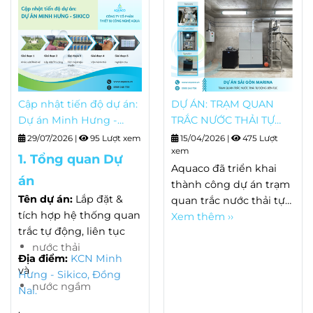
Cập nhật tiến độ dự án:
DỰ ÁN: TRẠM QUAN
Dự án Minh Hưng -
TRẮC NƯỚC THẢI TỰ
Sikico
ĐỘNG LIÊN TỤC TÒA
29/07/2026
|
95 Lượt xem
15/04/2026
|
475 Lượt
NHÀ SÀI GÒN MARINA
xem
1. Tổng quan Dự
Aquaco đã triển khai
án
thành công dự án trạm
Tên dự án:
Lắp đặt &
quan trắc nước thải tự
tích hợp hệ thống quan
động, liên tục tại Dự án
Xem thêm ››
trắc tự động, liên tục
Sài Gòn Marina (The
nước thải
Sun) - Tọa lạc tại 02
Địa điểm:
KCN Minh
đường Tôn Đức Thắng,
và
Hưng - Sikico, Đồng
Phường Bến Nghé,
nước ngầm
Nai.
Thành phố Hồ Chí Minh.
.
Đây là trạm quan trắc