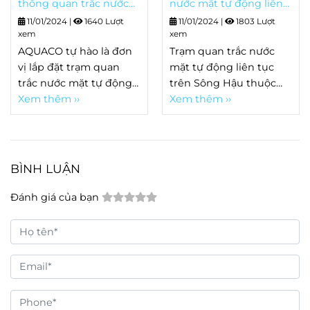
thống quan trắc nước
nước mặt tự động liên
mặt trên địa bàn tỉnh
tục trên Sông Hậu
11/01/2024
|
1640 Lượt
11/01/2024
|
1803 Lượt
Hậu Giang (kênh Xáng
xem
xem
Xà No)
AQUACO tự hào là đơn
Trạm quan trắc nước
vị lắp đặt trạm quan
mặt tự động liên tục
trắc nước mặt tự động
trên Sông Hậu thuộc
liên tục trên kênh Xáng
Xem thêm ››
huyện Châu Thành, tỉnh
Xem thêm ››
Xà No tại địa bàn tỉnh
Hậu Giang
Hậu Giang.
BÌNH LUẬN
Đánh giá của bạn