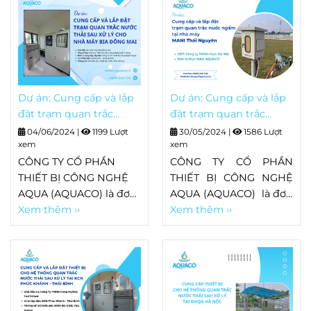
Khu Công Nghiệp Phú
đo độ đục TU5300, lắp
An Thạnh tỉnh Long An
đặt 3 thiết bị đo pH tại
nhà máy nước Kênh
Đông.
Dự án: Cung cấp và lắp
Dự án: Cung cấp và lắp
đặt trạm quan trắc
đặt trạm quan trắc
nước thải sau xử lý cho
nước ngầm tại nhà máy
04/06/2024
|
1199 Lượt
30/05/2024
|
1586 Lượt
nhà máy bia Đông Mai
xem
MANI Thái Nguyên.
xem
CÔNG TY CỔ PHẦN
CÔNG TY CỔ PHẦN
THIẾT BỊ CÔNG NGHỆ
THIẾT BỊ CÔNG NGHỆ
AQUA (AQUACO) là đơn
AQUA (AQUACO) là đơn
vị cung cấp và lắp đặt
Xem thêm ››
vị cung cấp và lắp đặt
Xem thêm ››
hệ thống quan trắc
hệ thống trạm quan
nước thải sau xử lý cho
trắc nước ngầm tại nhà
nhà máy bia Đông Mai.
máy MANI Thái
Nguyên.