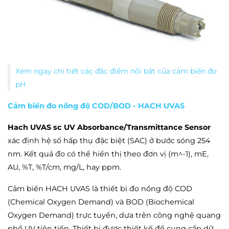
Xem ngay chi tiết các đặc điểm nổi bật của cảm biến đo
pH
Cảm biến đo nồng độ COD/BOD - HACH UVAS
Hach UVAS sc UV Absorbance/Transmittance Sensor
xác định hệ số hấp thụ đặc biệt (SAC) ở bước sóng 254
nm. Kết quả đo có thể hiển thị theo đơn vị (m^-1), mE,
AU, %T, %T/cm, mg/L, hay ppm.
Cảm biến HACH UVAS là thiết bị đo nồng độ COD
(Chemical Oxygen Demand) và BOD (Biochemical
Oxygen Demand) trực tuyến, dựa trên công nghệ quang
phổ UV tiên tiến. Thiết bị được thiết kế để cung cấp dữ